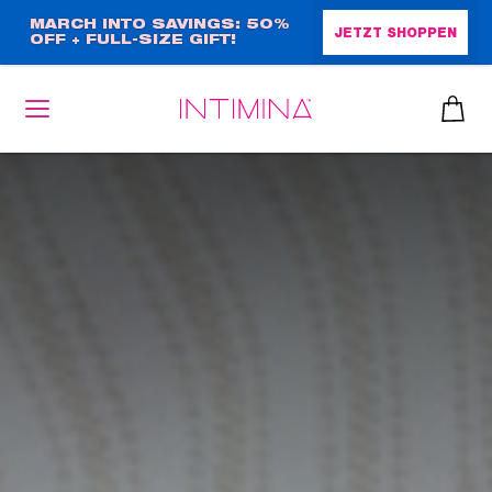
Direkt
MARCH INTO SAVINGS: 50%
JETZT SHOPPEN
OFF + FULL-SIZE GIFT!
zum
Inhalt
heiben
up™ 2
ssen
sen
äsche
che
iner