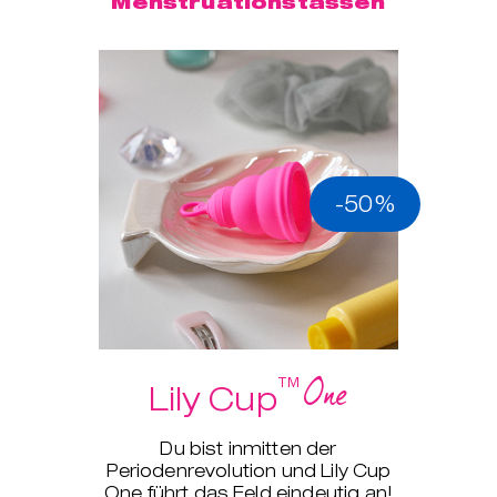
Menstruationstassen
-50%
One
™
Lily Cup
Du bist inmitten der
Periodenrevolution und Lily Cup
One führt das Feld eindeutig an!