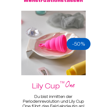
Menstruationstassen
-50%
One
™
Lily Cup
Du bist inmitten der
Periodenrevolution und Lily Cup
One führt das Feld eindeutig an!