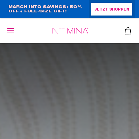
Direkt
MARCH INTO SAVINGS: 50%
JETZT SHOPPEN
OFF + FULL-SIZE GIFT!
zum
Inhalt
heiben
up™ 2
ssen
sen
äsche
che
iner