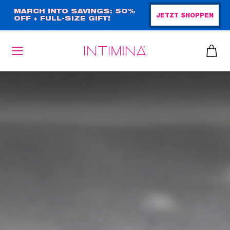
Direkt
MARCH INTO SAVINGS: 50%
JETZT SHOPPEN
OFF + FULL-SIZE GIFT!
zum
Inhalt
heiben
up™ 2
ssen
sen
äsche
che
iner