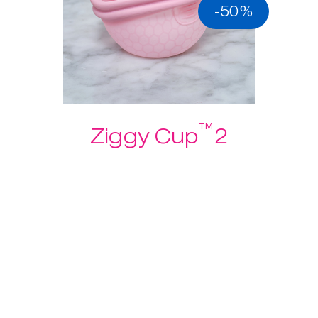
-50%
™
Ziggy Cup
2
Wir haben zugehört, was ihr
über Menstruationstassen zu
sagen habt und daraufhin Ziggy
Cup™ 2 entworfen!
$ 39.95
$ 19.97
Mehr
entdecken