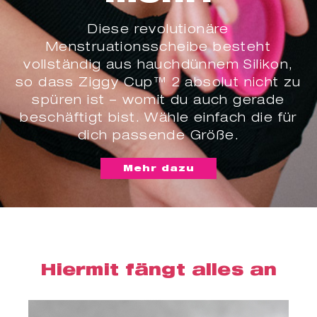
Diese revolutionäre
Menstruationsscheibe besteht
vollständig aus hauchdünnem Silikon,
so dass Ziggy Cup™ 2 absolut nicht zu
spüren ist – womit du auch gerade
beschäftigt bist. Wähle einfach die für
dich passende Größe.
Mehr dazu
Hiermit fängt alles an