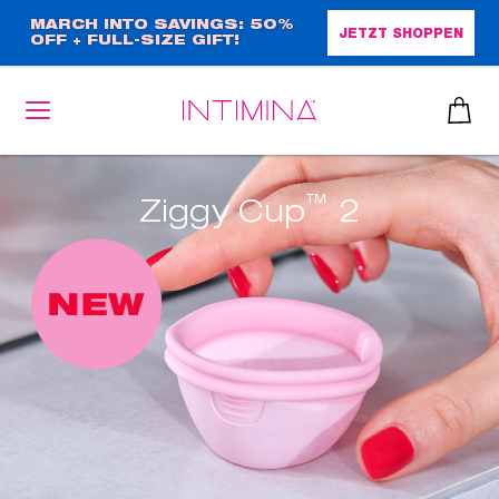
Direkt
MARCH INTO SAVINGS: 50%
JETZT SHOPPEN
OFF + FULL-SIZE GIFT!
zum
Inhalt
™
Ziggy Cup
2
heiben
up™ 2
ssen
sen
äsche
che
iner