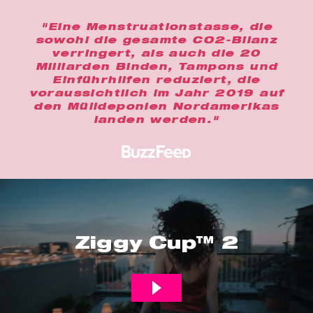
"Eine Menstruationstasse, die
sowohl die gesamte CO2-Bilanz
verringert, als auch die 20
Milliarden Binden, Tampons und
Einführhilfen reduziert, die
voraussichtlich im Jahr 2019 auf
den Mülldeponien Nordamerikas
landen werden."
Ziggy Cup™ 2