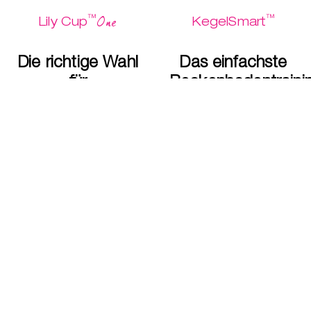
™
™
One
Lily Cup
KegelSmart
Die richtige Wahl
Das einfachste
für
Beckenbodentraini
Einsteigerinnen
aller Zeiten.
Kauf mich
$ 26.95
$ 79.95
$ 13.47
$ 39.97
Mehr
Mehr
entdecken
entdecken