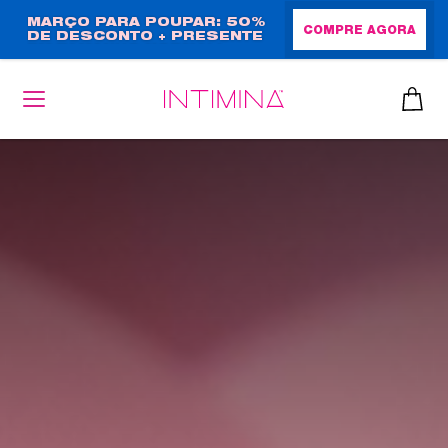
Passar
MARÇO PARA POUPAR: 50%
COMPRE AGORA
DE DESCONTO + PRESENTE
para
EM TAMANHO NORMAL!
o
conteúdo
principal