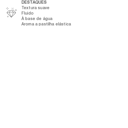
DESTAQUES
Textura suave
Fluido
À base de água
Aroma a pastilha elástica
INGREDIENTES
Propanodiol, Água, Aroma, Hidroxietilcelulose,
Benzoato de Sódio, Ácido Cítrico, Citrato de
Sódio, Sorbato de Potássio, Cloreto de Guar
Hidroxipropiltrimónio, Fitato de Sódio, Sacarina de
Sódio, Fosfato Dissódico, Polissorbato 60,
Fosfato de Sódio, Limoneno, Citral, Eugenol.
CONTEÚDO
Gel Íntimo e de Massagem (100 ml)
Aroma: Pastilha Elástica
PAA: 12 meses