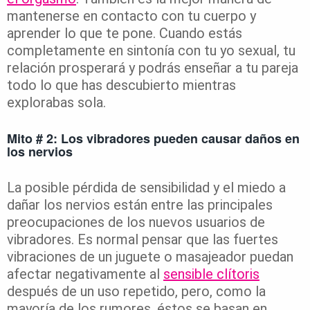
mantenerse en contacto con tu cuerpo y
aprender lo que te pone. Cuando estás
completamente en sintonía con tu yo sexual, tu
relación prosperará y podrás enseñar a tu pareja
todo lo que has descubierto mientras
explorabas sola.
Mito # 2: Los vibradores pueden causar daños en
los nervios
La posible pérdida de sensibilidad y el miedo a
dañar los nervios están entre las principales
preocupaciones de los nuevos usuarios de
vibradores. Es normal pensar que las fuertes
vibraciones de un juguete o masajeador puedan
afectar negativamente al
sensible clítoris
después de un uso repetido, pero, como la
mayoría de los rumores, éstos se basan en