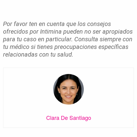
Por favor ten en cuenta que los consejos
ofrecidos por Intimina pueden no ser apropiados
para tu caso en particular. Consulta siempre con
tu médico si tienes preocupaciones específicas
relacionadas con tu salud.
Clara De Santiago