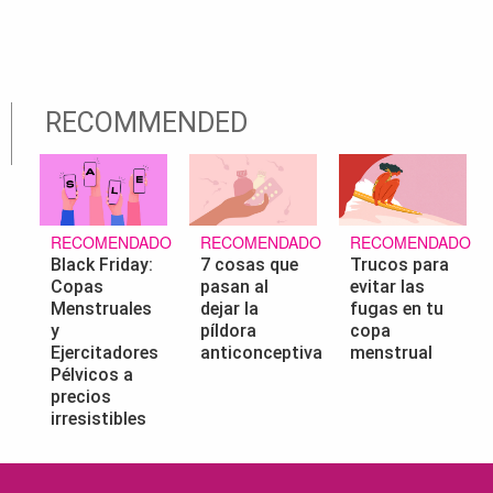
RECOMMENDED
RECOMENDADO
RECOMENDADO
RECOMENDADO
Black Friday:
7 cosas que
Trucos para
Copas
pasan al
evitar las
Menstruales
dejar la
fugas en tu
y
píldora
copa
Ejercitadores
anticonceptiva
menstrual
Pélvicos a
precios
irresistibles