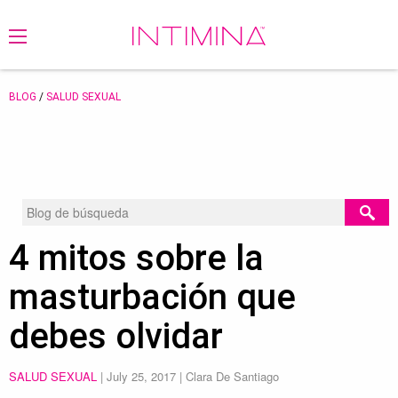
BLOG
/
SALUD SEXUAL
4 mitos sobre la
masturbación que
debes olvidar
SALUD SEXUAL
|
July 25, 2017
| Clara De Santiago