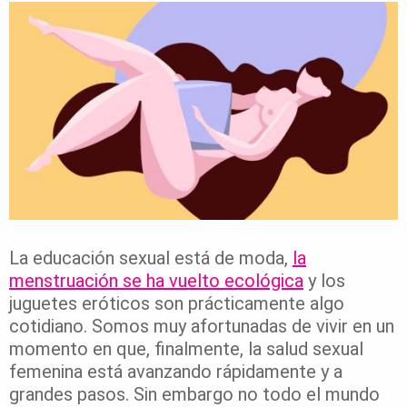
La educación sexual está de moda,
la
menstruación se ha vuelto ecológica
y los
juguetes eróticos son prácticamente algo
cotidiano. Somos muy afortunadas de vivir en un
momento en que, finalmente, la salud sexual
femenina está avanzando rápidamente y a
grandes pasos. Sin embargo no todo el mundo