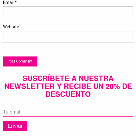
Email
*
Website
SUSCRÍBETE A NUESTRA
NEWSLETTER Y RECIBE UN 20% DE
DESCUENTO