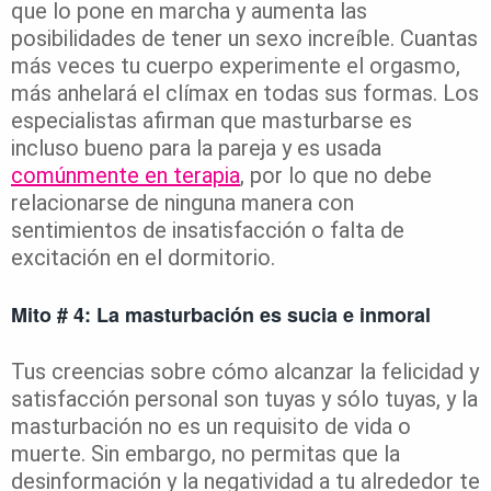
que lo pone en marcha y aumenta las
posibilidades de tener un sexo increíble. Cuantas
más veces tu cuerpo experimente el orgasmo,
más anhelará el clímax en todas sus formas. Los
especialistas afirman que masturbarse es
incluso bueno para la pareja y es usada
comúnmente en terapia
, por lo que no debe
relacionarse de ninguna manera con
sentimientos de insatisfacción o falta de
excitación en el dormitorio.
Mito # 4: La masturbación es sucia e inmoral
Tus creencias sobre cómo alcanzar la felicidad y
satisfacción personal son tuyas y sólo tuyas, y la
masturbación no es un requisito de vida o
muerte. Sin embargo, no permitas que la
desinformación y la negatividad a tu alrededor te