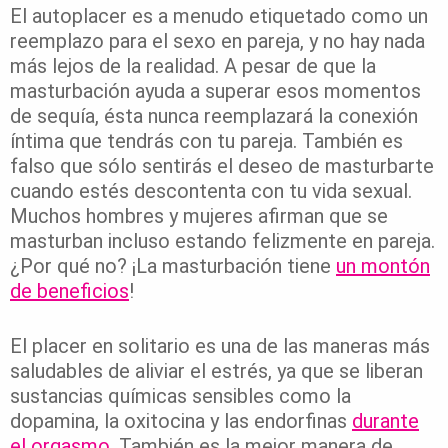
El autoplacer es a menudo etiquetado como un
reemplazo para el sexo en pareja, y no hay nada
más lejos de la realidad. A pesar de que la
masturbación ayuda a superar esos momentos
de sequía, ésta nunca reemplazará la conexión
íntima que tendrás con tu pareja. También es
falso que sólo sentirás el deseo de masturbarte
cuando estés descontenta con tu vida sexual.
Muchos hombres y mujeres afirman que se
masturban incluso estando felizmente en pareja.
¿Por qué no? ¡La masturbación tiene
un montón
de beneficios
!
El placer en solitario es una de las maneras más
saludables de aliviar el estrés, ya que se liberan
sustancias químicas sensibles como la
dopamina, la oxitocina y las endorfinas
durante
el orgasmo
. También es la mejor manera de