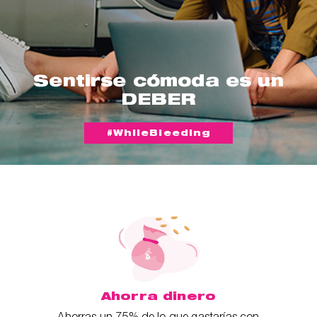
Sentirse cómoda es un
DEBER
#WhileBleeding
Ahorra dinero
Ahorras un 75% de lo que gastarías con