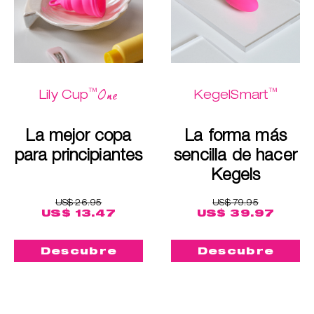
™
™
One
Lily Cup
KegelSmart
La mejor copa
La forma más
para principiantes
sencilla de hacer
Kegels
US$ 26.95
US$ 79.95
US$ 13.47
US$ 39.97
Descubre
Descubre