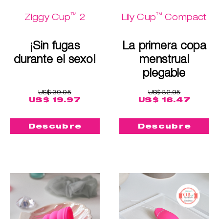
™
™
Ziggy Cup
2
Lily Cup
Compact
¡Sin fugas
La primera copa
durante el sexo!
menstrual
plegable
US$ 39.95
US$ 32.95
US$ 19.97
US$ 16.47
Descubre
Descubre