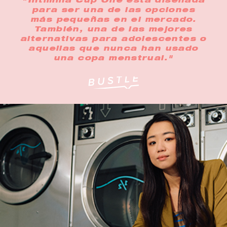
"Intimina Cup One está diseñada
para ser una de las opciones
más pequeñas en el mercado.
También, una de las mejores
alternativas para adolescentes o
aquellas que nunca han usado
una copa menstrual."