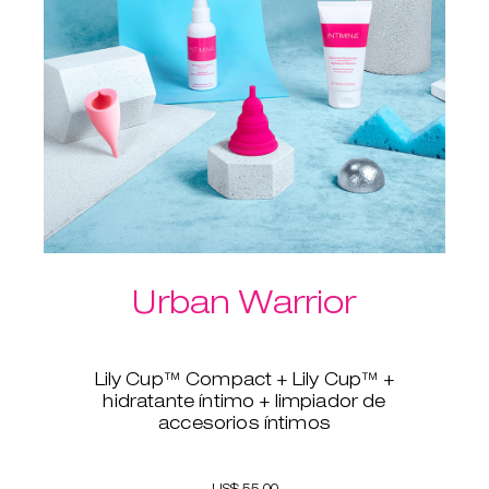
Urban Warrior
Lily Cup™ Compact + Lily Cup™ +
hidratante íntimo + limpiador de
accesorios íntimos
Este pack es todo lo que necesita
una guerrera moderna. Lily Cup™
Compact y Lily Cup™ ofrecen
US$ 55.00