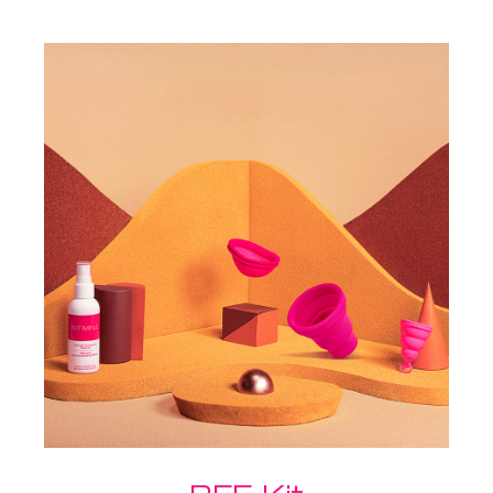
ayudará a inserirlos. Incluye el
Limpiador de Accesorios Íntimos
para que tengas tus productos
siempre limpios. Los Pétalos de
baño relajantes son una buena
forma de eliminar el estrés tras un
largo día.
Otra ventaja extra de comprar el
pack: ¡envío gratuito!