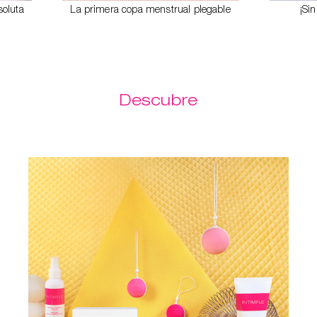
soluta
La primera copa menstrual plegable
¡Si
Descubre