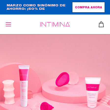
Pasar
MARZO COMO SINÓNIMO DE
COMPRA AHORA
AHORRO: ¡50% DE
al
DESCUENTO + REGALO DE
contenido
TAMAÑO NORMAL!
principal