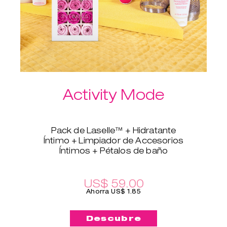
Activity Mode
Pack de Laselle™ + Hidratante
Íntimo + Limpiador de Accesorios
Íntimos + Pétalos de baño
relajantes
Esta es la combinación perfecta si
quieres fortalecer tu suelo pélvico.
US$ 59.00
Con los Ejercitadores con pesos
Ahorra US$ 1.85
Laselle™, puedes elegir la
combinación de pesos que
Descubre
quieras, y el Hidratante Íntimo te