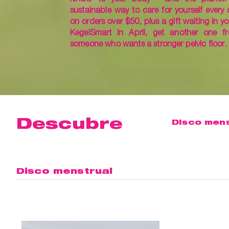
sustainable way to care for yourself every 
on orders over $50, plus a gift waiting in yo
KegelSmart in April, get another one fr
someone who wants a stronger pelvic floor.
Descubre
Disco mens
Disco menstrual