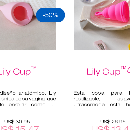
-50%
™
™
Lily Cup
Lily Cup
iseño anatómico, Lily
Esta copa para l
 única copa vaginal que
reutilizable, s
e enrollar como un
ultracómoda está 
silicona médica, por 
segura para tu cu
US$ 30.95
US$ 26.95
US$ 15.47
US$ 13.4