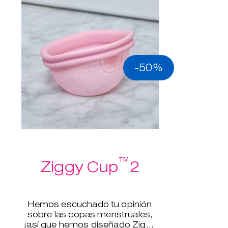
-50%
™
Ziggy Cup
2
Hemos escuchado tu opinión
sobre las copas menstruales,
¡así que hemos diseñado Ziggy