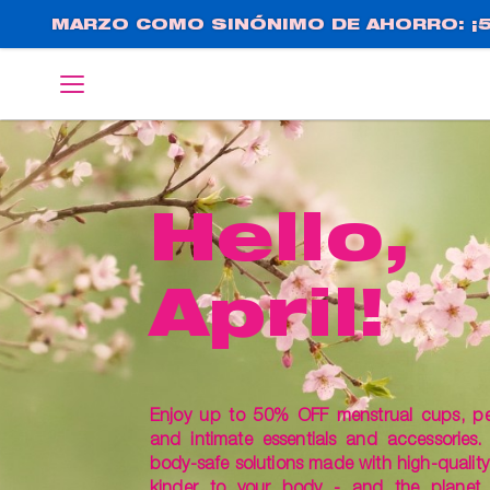
Pasar
MARZO COMO SINÓNIMO DE AHORRO: ¡5
al
contenido
English
Deutsch
principal
Hello,
April!
Enjoy up to 50% OFF menstrual cups, pelv
and intimate essentials and accessories.
body-safe solutions made with high-quality 
kinder to your body - and the planet.