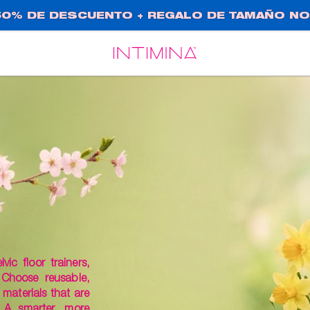
0% DE DESCUENTO + REGALO DE TAMAÑO NO
Español
Français
ic floor trainers,
 Choose reusable,
materials that are
 A smarter, more