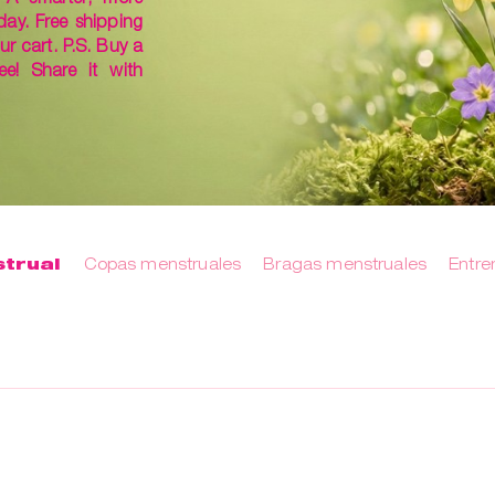
day. Free shipping
ur cart. P.S. Buy a
ee! Share it with
trual
Copas menstruales
Bragas menstruales
Entre