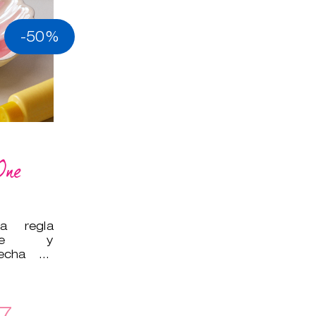
-50%
One
a regla
uave y
hecha de
lo que es
7