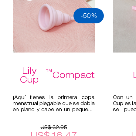
-50%
Lily
™
Compact
Cup
¡Aquí tienes la primera copa
Con un d
menstrual plegable que se dobla
Cup es la
en plano y cabe en un pequeño
se pued
estuche protector!
tampón.
US$ 32.95
US$ 16.47