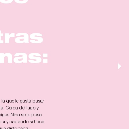
tras
tras
tras
tras
tras
nas:
nas:
nas:
nas:
nas:
anne
y
 la que le gusta pasar
 competir en las
alor abrasador del
es emociones, Danny
no a la playa para su
a. Cerca del lago y
ontró con un obstáculo
zó un gran revuelo en
ádele a la ecuación
A Toni le había tocado
igas Nina se lo pasa
que te dan cuando
er adolescente: la de
peine, un poco de
y Jerry también se
bici y nadando si hace
ampeona de atletismo
n el ojo del huracán
mo sería tener el
día por la playa
que disfrutaba
jar colgadas a sus
rado de que tenía la
más podría salir mal?
e no sabían es que al