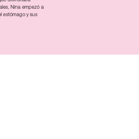
ales, Nina empezó a
ás importante del
, imagínate además del
 breve.
el terrible precio que
el estómago y sus
 espíritu de
gla. Es
ncia de la
que pensar en una
e decide equilibrar la