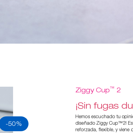
™
Ziggy Cup
2
¡Sin fugas du
Hemos escuchado tu opinió
-50%
diseñado Ziggy Cup™2! Es
reforzada, flexible, y vien