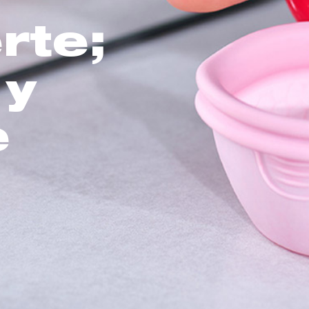
rte;
 y
e