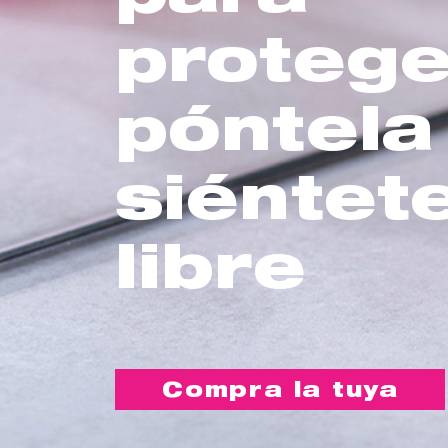
protege
póntela
siéntet
libre
Compra la tuya