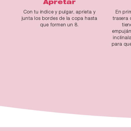
Apretar
Con tu índice y pulgar, aprieta y
En prim
junta los bordes de la copa hasta
trasera 
que formen un 8.
tien
empuján
inclínal
para que