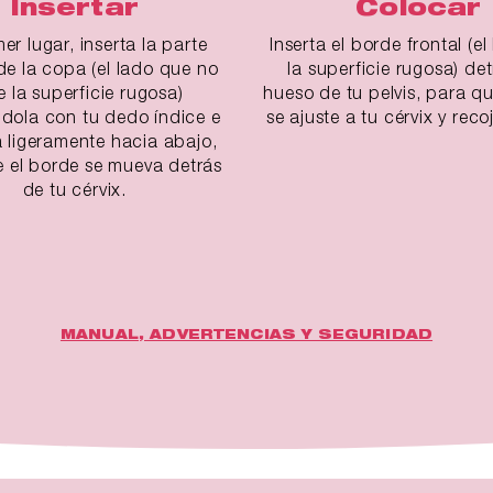
Insertar
Colocar
er lugar, inserta la parte
Inserta el borde frontal (e
de la copa (el lado que no
la superficie rugosa) det
e la superficie rugosa)
hueso de tu pelvis, para q
dola con tu dedo índice e
se ajuste a tu cérvix y recoj
a ligeramente hacia abajo,
 el borde se mueva detrás
de tu cérvix.
MANUAL, ADVERTENCIAS Y SEGURIDAD