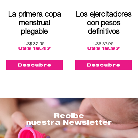
La primera copa
Los ejercitadores
menstrual
con pesos
plegable
definitivos
US$ 32.95
US$ 37.95
US$ 16.47
US$ 18.97
Descubre
Descubre
Recibe
nuestra Newsletter