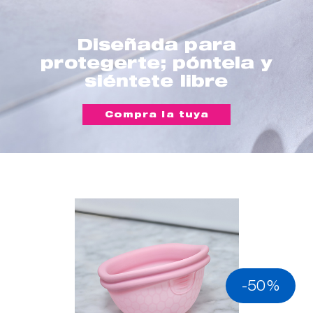
Diseñada para
protegerte; póntela y
siéntete libre
Compra la tuya
-50%