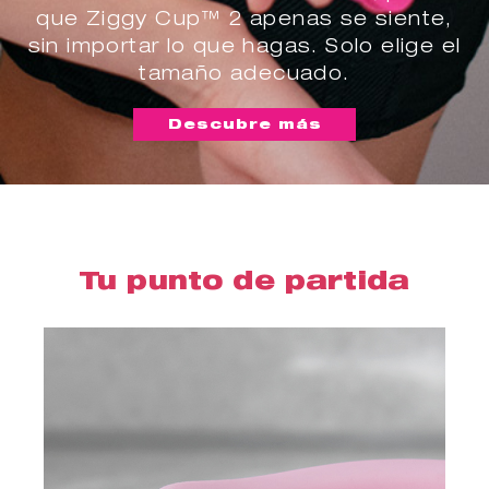
que Ziggy Cup™ 2 apenas se siente,
sin importar lo que hagas. Solo elige el
tamaño adecuado.
Descubre más
Tu punto de partida