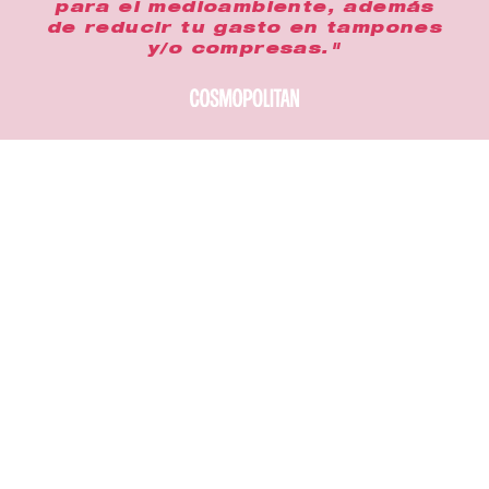
para el medioambiente, además
de reducir tu gasto en tampones
y/o compresas."
Cómprame