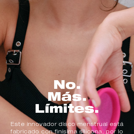
No.
Más.
Límites.
Este innovador disco menstrual está
fabricado con finísima silicona, por lo