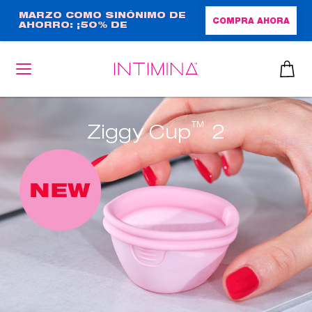
Pasar
MARZO COMO SINÓNIMO DE
COMPRA AHORA
AHORRO: ¡50% DE
al
DESCUENTO + REGALO DE
contenido
TAMAÑO NORMAL!
principal
™
Ziggy Cup
2