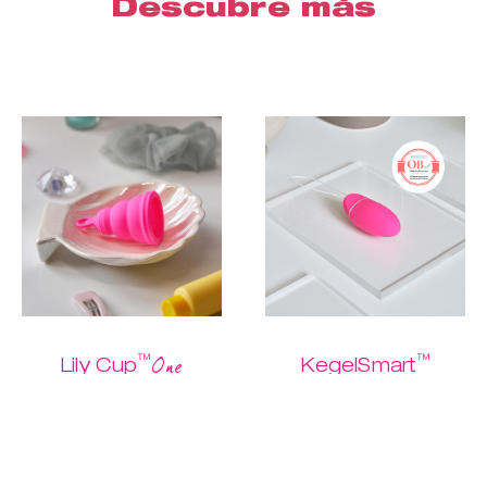
Descubre más
™
™
One
Lily Cup
KegelSmart
Cómprame
La mejor copa
La forma más
para principiantes
sencilla de hacer