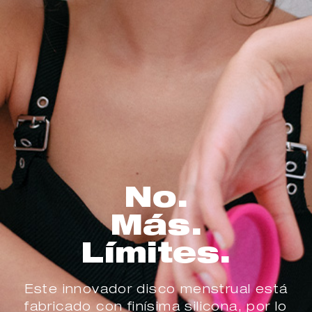
No.
Más.
Límites.
Este innovador disco menstrual está
fabricado con finísima silicona, por lo