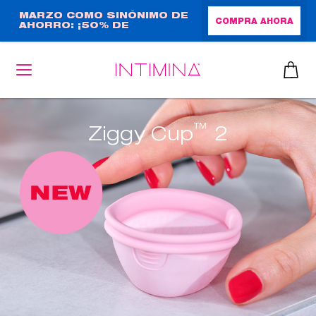
Pasar
MARZO COMO SINÓNIMO DE
COMPRA AHORA
AHORRO: ¡50% DE
al
DESCUENTO + REGALO DE
contenido
TAMAÑO NORMAL!
principal
™
Ziggy Cup
2