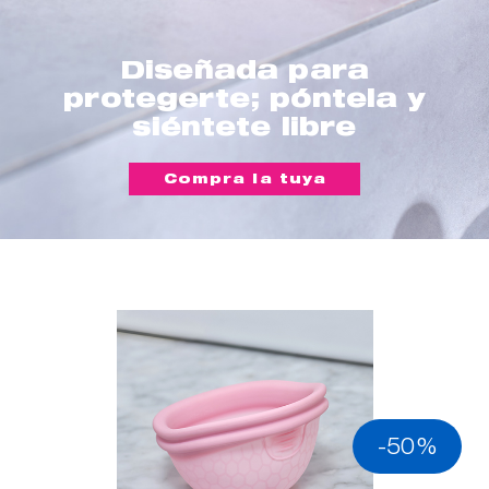
Diseñada para
protegerte; póntela y
siéntete libre
Compra la tuya
-50%