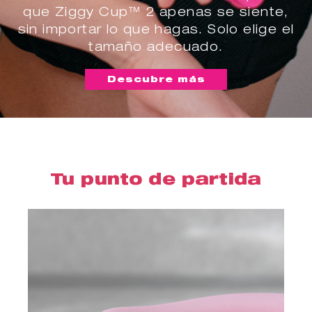
que Ziggy Cup™ 2 apenas se siente,
sin importar lo que hagas. Solo elige el
tamaño adecuado.
Descubre más
Tu punto de partida