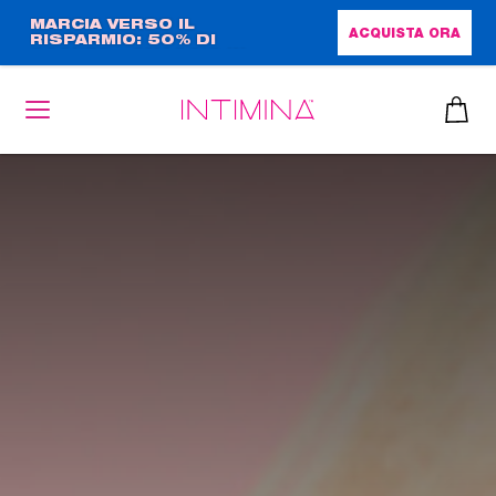
Salta
MARCIA VERSO IL
ACQUISTA ORA
RISPARMIO: 50% DI
al
SCONTO + OMAGGIO IN
contenuto
FORMATO COMPLETO!!
principale