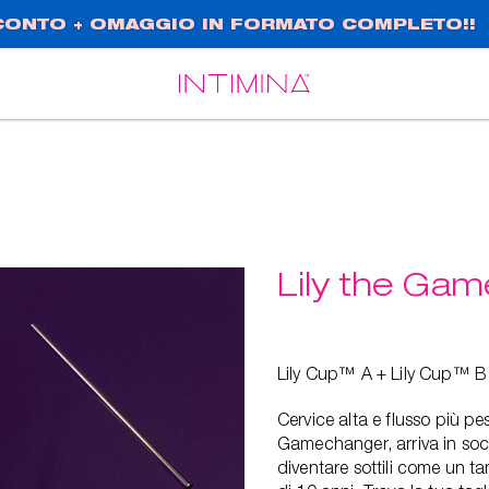
SCONTO + OMAGGIO IN FORMATO COMPLETO!!
Español
Français
Lily the Ga
Lily Cup™ A + Lily Cup™ B 
Cervice alta e flusso più 
Gamechanger, arriva in socc
diventare sottili come un 