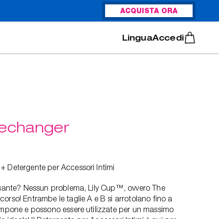
ACQUISTA ORA
Italiano
Português
Accedi
mechanger
+ Detergente per Accessori Intimi
pesante? Nessun problema, Lily Cup™, ovvero The
orso! Entrambe le taglie A e B si arrotolano fino a
tampone e possono essere utilizzate per un massimo