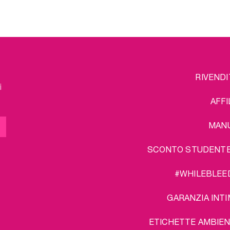
che le vostre coppette
rilassarsi dopo una 
 essere usate per anni e
giornata.
rilizzatore per coppette
Un ulteriore vantaggi
i serve a pulirle ovunque
pacchetto: spedizione g
voi andiate.
lteriore vantaggio del
to: spedizione gratuita!
FOOTER
L
RIVENDI
MENU
i
AFFI
MAN
SCONTO STUDENT
#WHILEBLEE
GARANZIA INTI
ETICHETTE AMBIEN