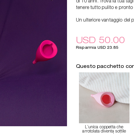
di 10 anni. Trova la tua tagl
tenere tutto pulito e pronto 
Un ulteriore vantaggio del 
USD 50.00
Risparmia USD 23.85
Questo pacchetto co
L’unica coppetta che
arrotolata diventa sottile