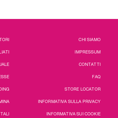
lunga
Un ulteriore vantaggio del
pacchetto: spedizione gratuita!
o del
ratuita!
EGAL
TORI
CHI SIAMO
LIATI
IMPRESSUM
UALE
CONTATTI
ESSE
FAQ
DING
STORE LOCATOR
MINA
INFORMATIVA SULLA PRIVACY
TALI
INFORMATIVA SUI COOKIE