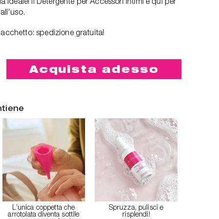
ia ideale! Il Detergente per Accessori Intimi è qui per
all'uso.
pacchetto: spedizione gratuita!
Acquista adesso
ntiene
L’unica coppetta che
Spruzza, pulisci e
arrotolata diventa sottile
risplendi!