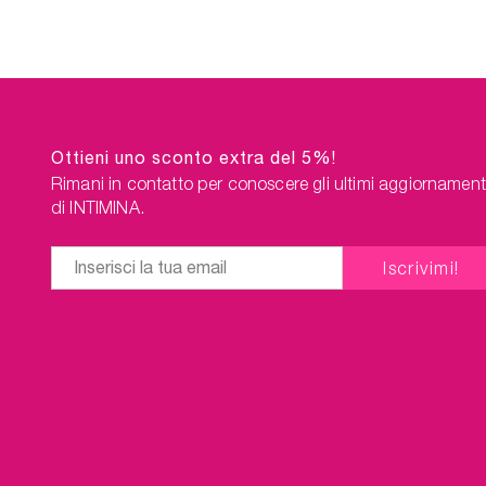
Sterilizzatore per coppette
modo 
mestruali, ovunque tu sia.
possano
Un ulteriore vantaggio del
lo Ste
pacchetto: spedizione gratuita!
mestrual
Un u
pacchet
Ottieni uno sconto extra del 5%!
Rimani in contatto per conoscere gli ultimi aggiornament
di INTIMINA.