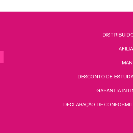
gem extra do conjunto:
portes grátis!
FOOTER
L
DISTRIBUID
MENU
AFILI
MAN
DESCONTO DE ESTUD
GARANTIA INTI
DECLARAÇÃO DE CONFORMI