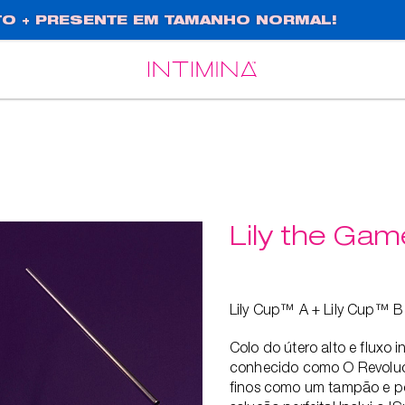
O + PRESENTE EM TAMANHO NORMAL!
Español
Français
Lily the Ga
Lily Cup™ A + Lily Cup™ B
Colo do útero alto e fluxo
conhecido como O Revoluci
finos como um tampão e po