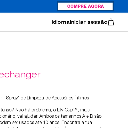
COMPRE AGORA
Italiano
Português
Iniciar sessão
mechanger
 + 'Spray' de Limpeza de Acessórios Íntimos
 intenso? Não há problema, o Lily Cup™, mais
onário, vai ajudar! Ambos os tamanhos A e B são
dem ser usados até 10 anos. Encontra a tua