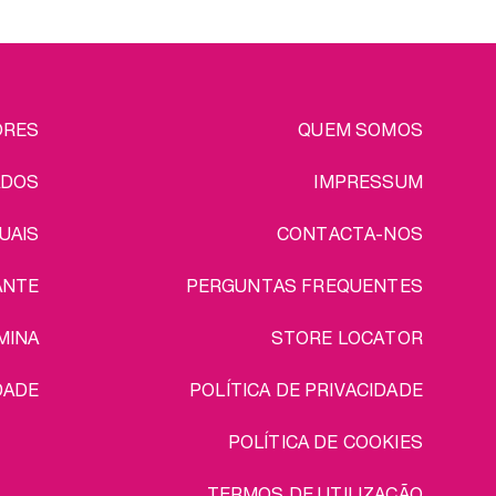
uma excelente maneira de aliviar o
'stress' após um longo dia.
Vantagem extra do conjunto:
portes grátis!
EGAL
ORES
QUEM SOMOS
ADOS
IMPRESSUM
UAIS
CONTACTA-NOS
ANTE
PERGUNTAS FREQUENTES
MINA
STORE LOCATOR
DADE
POLÍTICA DE PRIVACIDADE
POLÍTICA DE COOKIES
TERMOS DE UTILIZAÇÃO