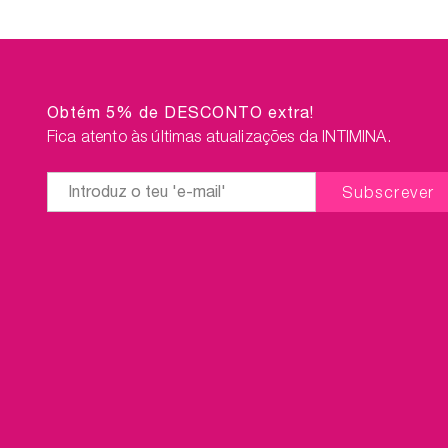
lubrificação.
Vanta
Vantagem extra do conjunto:
portes grátis!
Obtém 5% de DESCONTO extra!
Fica atento às últimas atualizações da INTIMINA.