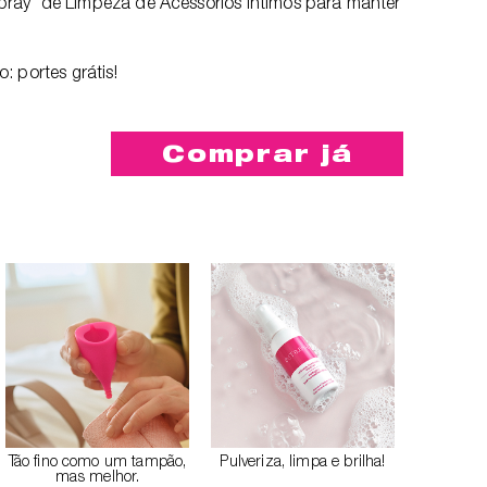
'Spray' de Limpeza de Acessórios Íntimos para manter
 portes grátis!
Comprar já
m
Tão fino como um tampão,
Pulveriza, limpa e brilha!
mas melhor.