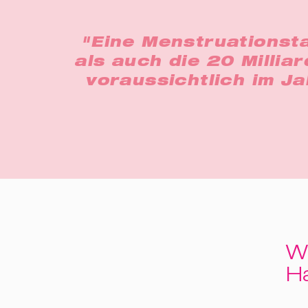
"Eine Menstruationsta
als auch die 20 Millia
voraussichtlich im J
W
H