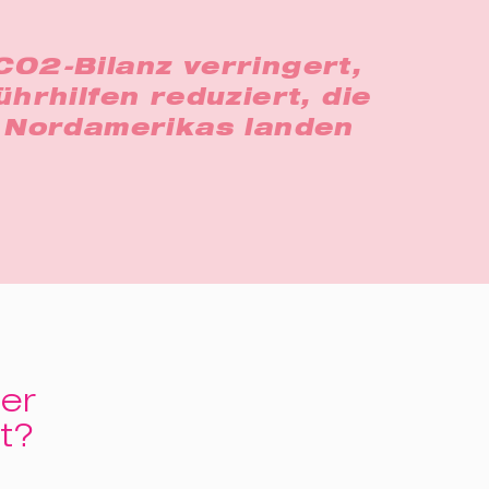
CO2-Bilanz verringert,
hrhilfen reduziert, die
n Nordamerikas landen
er
t?