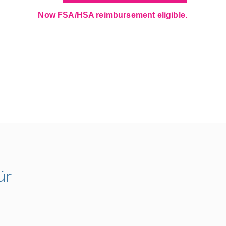
Now FSA/HSA reimbursement eligible.
ür