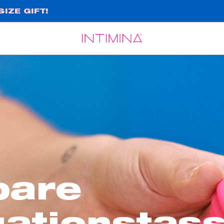
IZE GIFT!
Español
Français
bare
ationstas