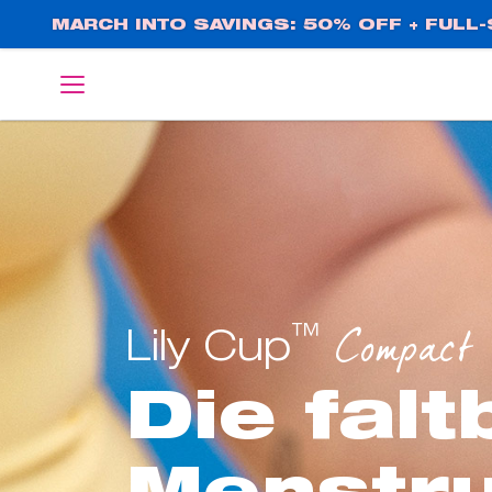
Direkt
MARCH INTO SAVINGS: 50% OFF + FULL-S
zum
Inhalt
English
Deutsch
™
Compact
Lily Cup
Die falt
Menstru