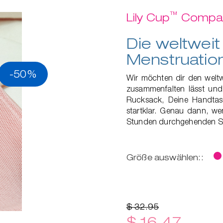
™
Lily Cup
Compa
Die weltweit 
Menstruatio
-50%
Wir möchten dir den weltwe
zusammenfalten lässt und 
Rucksack, Deine Handtas
startklar. Genau dann, wen
Stunden durchgehenden Sch
Größe auswählen::
$ 32.95
$ 16.47