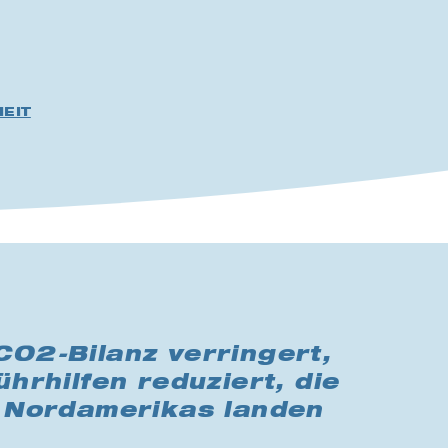
EIT
CO2-Bilanz verringert,
hrhilfen reduziert, die
n Nordamerikas landen