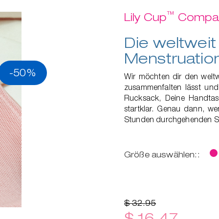
™
Lily Cup
Compa
Die weltweit 
Menstruatio
-50%
Wir möchten dir den weltwe
zusammenfalten lässt und 
Rucksack, Deine Handtas
startklar. Genau dann, wen
Stunden durchgehenden Sch
Größe auswählen::
$ 32.95
$ 16.47