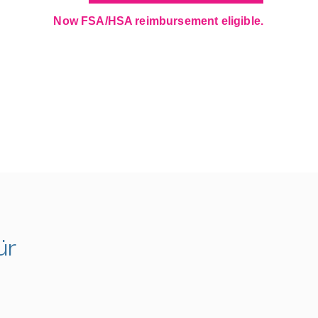
Now FSA/HSA reimbursement eligible.
ür