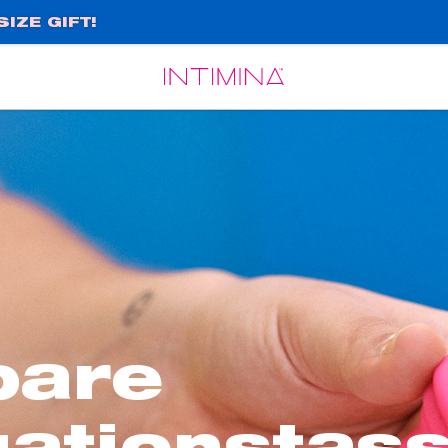
IZE GIFT!
Español
Français
bare
ationstas