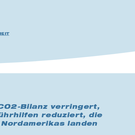
EIT
CO2-Bilanz verringert,
hrhilfen reduziert, die
n Nordamerikas landen