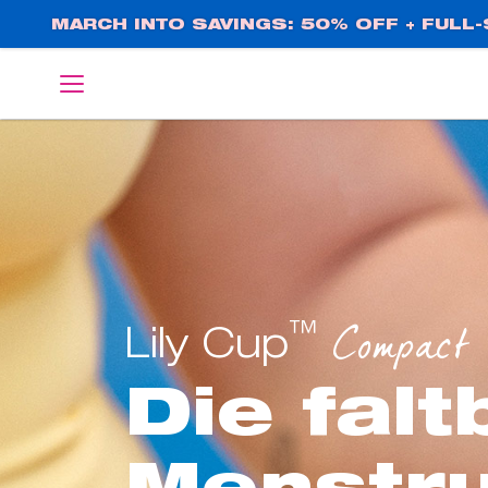
Direkt
MARCH INTO SAVINGS: 50% OFF + FULL-S
zum
Inhalt
English
Deutsch
™
Compact
Lily Cup
Die falt
Menstru