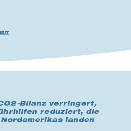
EIT
CO2-Bilanz verringert,
hrhilfen reduziert, die
n Nordamerikas landen