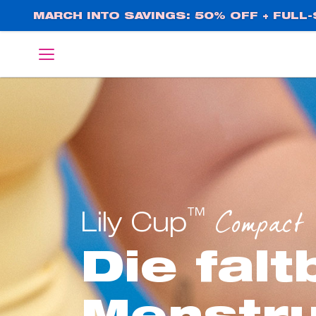
Direkt
MARCH INTO SAVINGS: 50% OFF + FULL-S
zum
Inhalt
English
Deutsch
™
Compact
Lily Cup
Die falt
Menstru