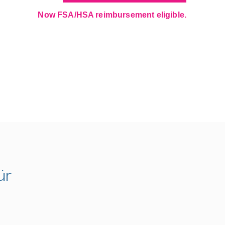
Now FSA/HSA reimbursement eligible.
ür