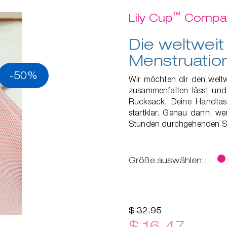
™
Lily Cup
Compa
Die weltweit 
Menstruatio
-50%
Wir möchten dir den weltwe
zusammenfalten lässt und 
Rucksack, Deine Handtas
startklar. Genau dann, wen
Stunden durchgehenden Sch
Größe auswählen::
$ 32.95
$ 16.47