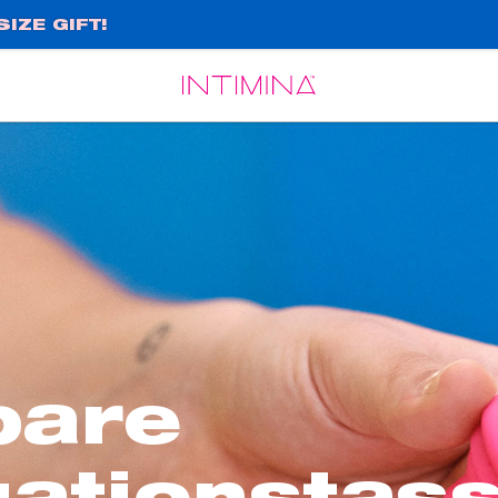
IZE GIFT!
Español
Français
bare
ationstas