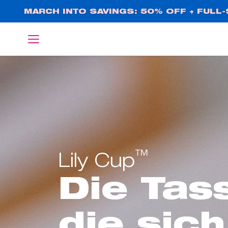
Direkt
MARCH INTO SAVINGS: 50% OFF + FULL-S
zum
Inhalt
English
Deutsch
™
Lily Cup
Die Tas
die sich