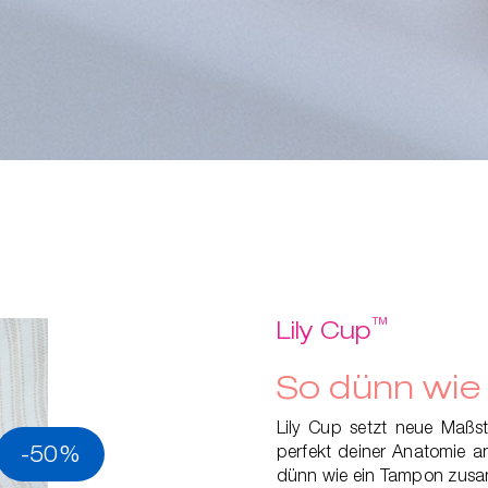
™
Lily Cup
So dünn wie 
Lily Cup setzt neue Maßs
-50%
perfekt deiner Anatomie an.
dünn wie ein Tampon zusam