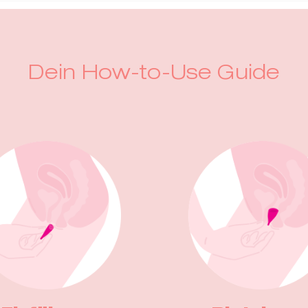
Dein How-to-Use Guide