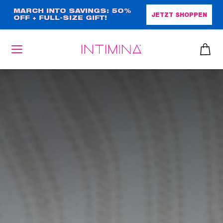
Direkt
MARCH INTO SAVINGS: 50%
JETZT SHOPPEN
OFF + FULL-SIZE GIFT!
zum
Inhalt
heiben
up™ 2
ssen
sen
äsche
che
iner