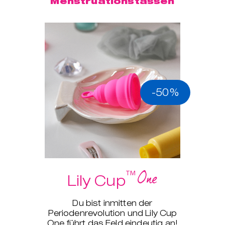
Menstruationstassen
-50%
One
™
Lily Cup
Du bist inmitten der
Periodenrevolution und Lily Cup
One führt das Feld eindeutig an!