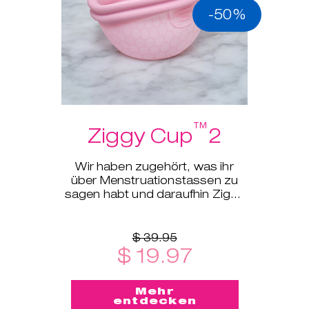
-50%
ger
™
Ziggy Cup
2
Wir haben zugehört, was ihr
über Menstruationstassen zu
sagen habt und daraufhin Ziggy
Cup™ 2 entworfen!
$ 39.95
$ 19.97
Mehr
entdecken