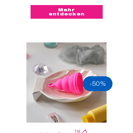
Mehr
entdecken
-50%
™