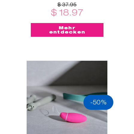
$ 37.95
$ 18.97
Mehr
entdecken
-50%