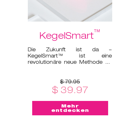
™
KegelSmart
Die Zukunft ist da –
KegelSmart™ ist eine
revolutionäre neue Methode für
Dein Beckenbodentraining!
$ 79.95
$ 39.97
Mehr
entdecken