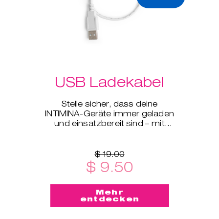
USB Ladekabel
Stelle sicher, dass deine
INTIMINA-Geräte immer geladen
und einsatzbereit sind – mit
unserem USB-Ladekabel, das
mit all unseren elektronischen
Gerä
$ 19.00
$ 9.50
Mehr
entdecken