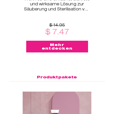
und wirksame Lösung zur
Säuberung und Sterilisation von
Menstruationstassen unterwegs
sein soll – dann ist dieser S
$ 14.95
$ 7.47
Mehr
entdecken
Produktpakete