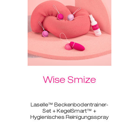
Wise Smize
Laselle™ Beckenbodentrainer-
Set + KegelSmart™ +
Hygienisches Reinigungsspray
Dieses Produktpaket ist wie ein
liebevoller Rat deiner Mutter oder
besten Freundin. Du bekommst