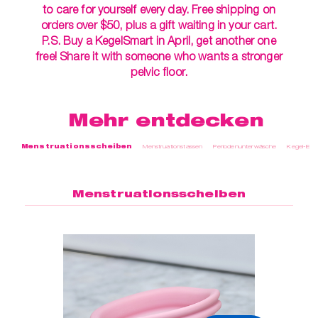
t
er
to care for yourself every day. Free shipping on
orders over $50, plus a gift waiting in your cart.
che
P.S. Buy a KegelSmart in April, get another one
für dich
free! Share it with someone who wants a stronger
behör
pelvic floor.
ete
Mehr entdecken
ge-
blüten
Menstruationsscheiben
Menstruationstassen
Periodenunterwäsche
Kegel-Exer
spray
se
Menstruationsscheiben
endes
ndome