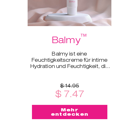
™
Balmy
Balmy ist eine
Feuchtigkeitscreme für intime
Hydration und Feuchtigkeit, die
für jede Lebensphase geeignet
ist.
$ 14.95
$ 7.47
Mehr
entdecken