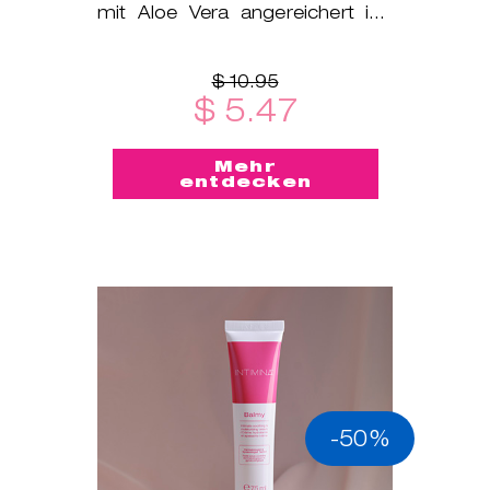
mit Aloe Vera angereichert ist,
um die natürliche Feuch
$ 10.95
$ 5.47
Mehr
entdecken
-50%