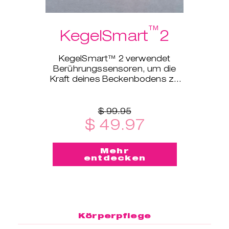
™
KegelSmart
2
KegelSmart™ 2 verwendet
Berührungssensoren, um die
Kraft deines Beckenbodens zu
erfassen und die entsprechende
Trainingsstufe festzulegen.
$ 99.95
$ 49.97
Mehr
entdecken
Körperpflege