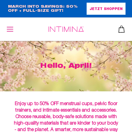
Direkt
MARCH INTO SAVINGS: 50%
JETZT SHOPPEN
OFF + FULL-SIZE GIFT!
zum
Inhalt
heiben
Hello, April!
up™ 2
ssen
sen
äsche
Enjoy up to 50% OFF menstrual cups, pelvic floor
trainers, and intimate essentials and accessories.
che
iner
Choose reusable, body-safe solutions made with
high-quality materials that are kinder to your body
- and the planet. A smarter, more sustainable way