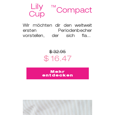
Lily
™
Compact
Cup
Wir möchten dir den weltweit
ersten Periodenbecher
vorstellen, der sich flach
zusammenfalten lässt und in ein
kleines Et
$ 32.95
$ 16.47
Mehr
entdecken