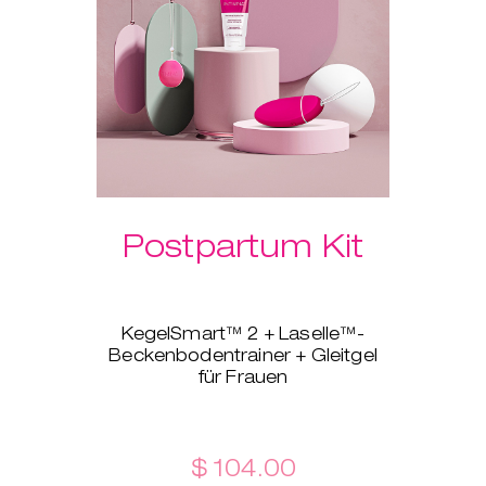
Postpartum Kit
KegelSmart™ 2 + Laselle™-
Beckenbodentrainer + Gleitgel
für Frauen
Dieses brandneue Produktpaket
ist ganz auf junge Mütter
zugeschnitten! Der
Beckenbodentrainer
$ 104.00
KegelSmart™ 2 zeigt dir, wie du