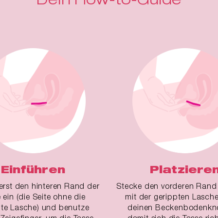
Einführen
Platziere
erst den hinteren Rand der
Stecke den vorderen Rand 
 ein (die Seite ohne die
mit der gerippten Lasche
pte Lasche) und benutze
deinen Beckenbodenkn
Zeigefinger, um die Tasse
damit sich die Tasse ric