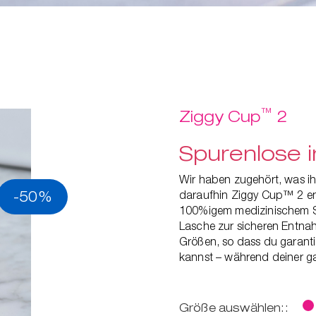
™
Ziggy Cup
2
Spurenlose i
Wir haben zugehört, was i
-50%
daraufhin Ziggy Cup™ 2 ent
100%igem medizinischem Sil
Lasche zur sicheren Entna
Größen, so dass du garanti
kannst – während deiner g
Größe auswählen::