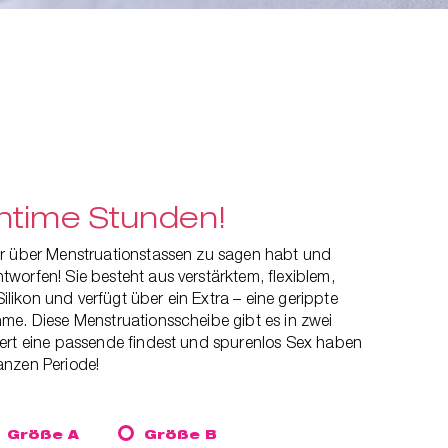
ntime Stunden!
hr über Menstruationstassen zu sagen habt und
worfen! Sie besteht aus verstärktem, flexiblem,
ikon und verfügt über ein Extra – eine gerippte
hme. Diese Menstruationsscheibe
gibt es in zwei
ert eine passende findest und spurenlos Sex haben
anzen Periode!
Größe A
Größe B