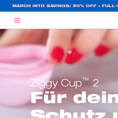
Direkt
MARCH INTO SAVINGS: 50% OFF + FULL-S
zum
Inhalt
English
Deutsch
™
Ziggy Cup
2
Für dei
Schutz 