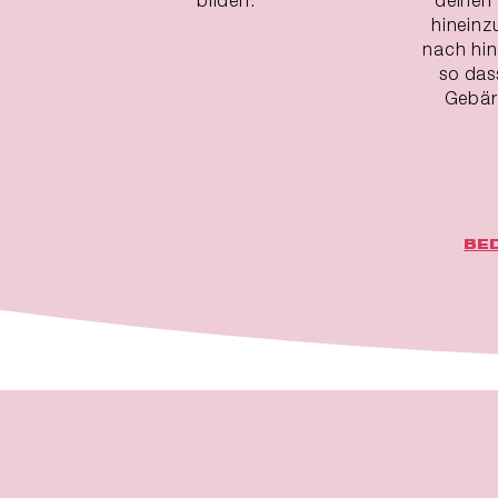
hineinz
nach hin
so das
Gebärm
BE