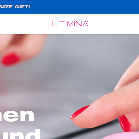
IZE GIFT!
Español
Français
nen
und