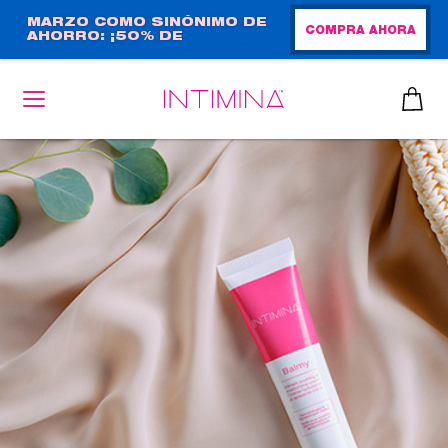
Pasar
MARZO COMO SINÓNIMO DE
COMPRA AHORA
AHORRO: ¡50% DE
al
DESCUENTO + REGALO DE
contenido
TAMAÑO NORMAL!
principal