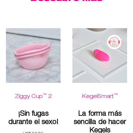
™
™
Ziggy Cup
2
KegelSmart
¡Sin fugas
La forma más
durante el sexo!
sencilla de hacer
Kegels