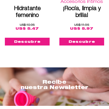
Accesorios Íntimos
Hidratante
¡Rocía, limpia y
femenino
brilla!
US$ 10.95
US$ 11.95
US$ 5.47
US$ 5.97
Descubre
Descubre
Recibe
nuestra Newsletter