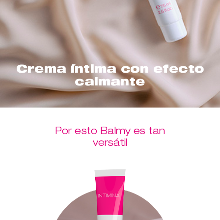
Crema íntima con efecto
calmante
Por esto Balmy es tan
versátil