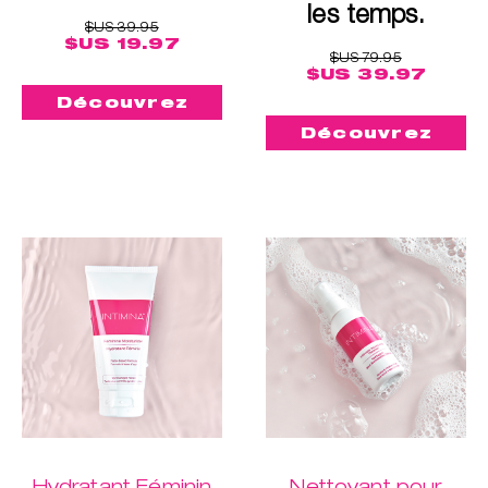
les temps.
$US 39.95
$US 19.97
$US 79.95
$US 39.97
Découvrez
Découvrez
Hydratant Féminin
Nettoyant pour