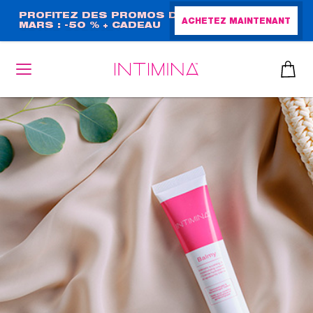
Aller
PROFITEZ DES PROMOS DE
ACHETEZ MAINTENANT
MARS : -50 % + CADEAU
au
GRAND FORMAT !
contenu
principal