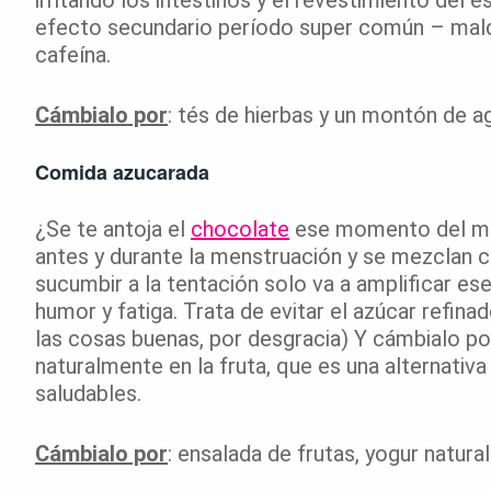
irritando los intestinos y el revestimiento del
efecto secundario período super común – maldi
cafeína.
Cámbialo por
: tés de hierbas y un montón de a
Comida azucarada
¿Se te antoja el
chocolate
ese momento del mes
antes y durante la menstruación y se mezclan co
sucumbir a la tentación solo va a amplificar es
humor y fatiga. Trata de evitar el azúcar refina
las cosas buenas, por desgracia) Y cámbialo po
naturalmente en la fruta, que es una alternati
saludables.
Cámbialo por
: ensalada de frutas, yogur natural