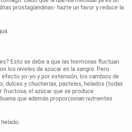
 estómago. Dado que la diarrea mensual ya es un
tas prostaglandinas- hazte un favor y reduce la
gua.
? Esto se debe a que las hormonas fluctúan
n los niveles de azúcar en la sangre. Pero
e efecto yo-yo y por extensión, los cambios de
do, dulces y chucherías, pasteles, helados (todas
r fructosa, el azúcar que se produce
va buena que además proporcionan nutrientes
 helado.