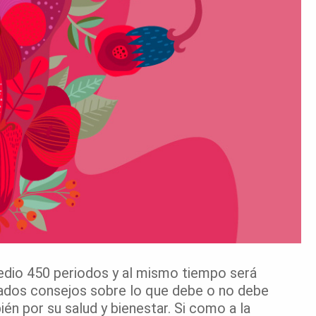
medio 450 periodos y al mismo tiempo será
ados consejos sobre lo que debe o no debe
én por su salud y bienestar. Si como a la