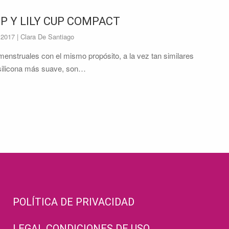
UP Y LILY CUP COMPACT
 2017
| Clara De Santiago
enstruales con el mismo propósito, a la vez tan similares
 silicona más suave, son…
POLÍTICA DE PRIVACIDAD
LEGAL CONDICIONES DE USO