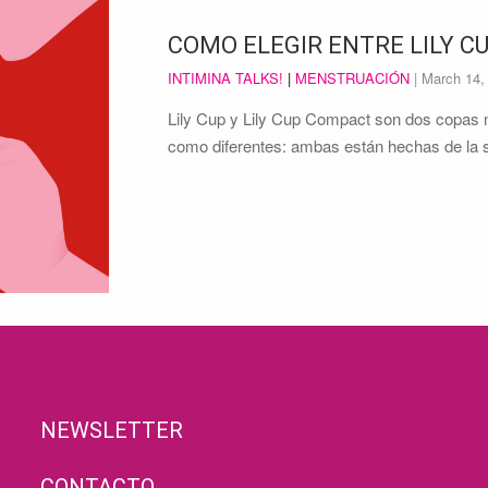
COMO ELEGIR ENTRE LILY C
INTIMINA TALKS!
|
MENSTRUACIÓN
|
March 14,
Lily Cup y Lily Cup Compact son dos copas m
como diferentes: ambas están hechas de la
NEWSLETTER
CONTACTO