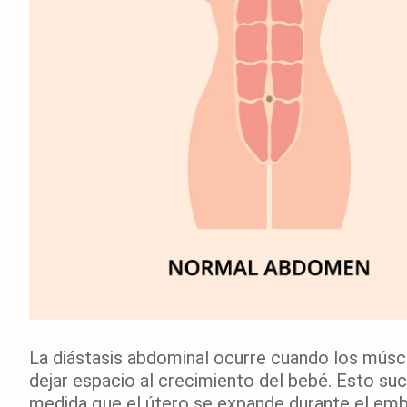
La diástasis abdominal ocurre cuando los músc
dejar espacio al crecimiento del bebé. Esto suc
medida que el útero se expande durante el emb