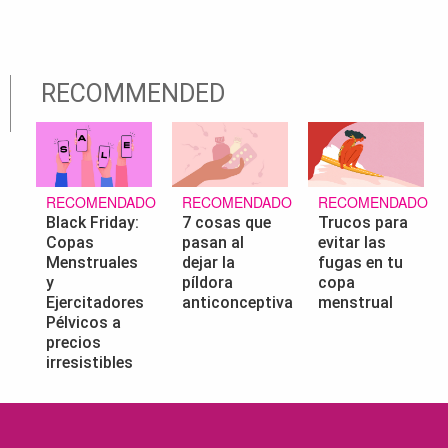
RECOMMENDED
RECOMENDADO
RECOMENDADO
RECOMENDADO
Black Friday:
7 cosas que
Trucos para
Copas
pasan al
evitar las
Menstruales
dejar la
fugas en tu
y
píldora
copa
Ejercitadores
anticonceptiva
menstrual
Pélvicos a
precios
irresistibles