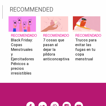
RECOMMENDED
RECOMENDADO
RECOMENDADO
RECOMENDADO
Black Friday:
7 cosas que
Trucos para
Copas
pasan al
evitar las
Menstruales
dejar la
fugas en tu
y
píldora
copa
Ejercitadores
anticonceptiva
menstrual
Pélvicos a
precios
irresistibles