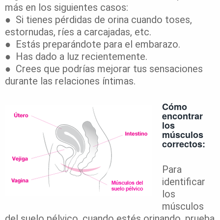
más en los siguientes casos:
● Si tienes pérdidas de orina cuando toses,
estornudas, ríes a carcajadas, etc.
● Estás preparándote para el embarazo.
● Has dado a luz recientemente.
● Crees que podrías mejorar tus sensaciones
durante las relaciones íntimas.
Cómo
encontrar
los
músculos
correctos:
Para
identificar
los
músculos
del suelo pélvico, cuando estés orinando, prueba