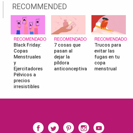
RECOMMENDED
RECOMENDADO
RECOMENDADO
RECOMENDADO
Black Friday:
7 cosas que
Trucos para
Copas
pasan al
evitar las
Menstruales
dejar la
fugas en tu
y
píldora
copa
Ejercitadores
anticonceptiva
menstrual
Pélvicos a
precios
irresistibles