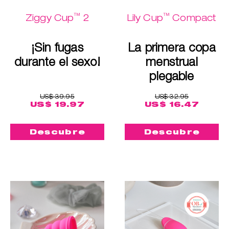
™
™
Ziggy Cup
2
Lily Cup
Compact
¡Sin fugas
La primera copa
durante el sexo!
menstrual
plegable
US$ 39.95
US$ 32.95
US$ 19.97
US$ 16.47
Descubre
Descubre