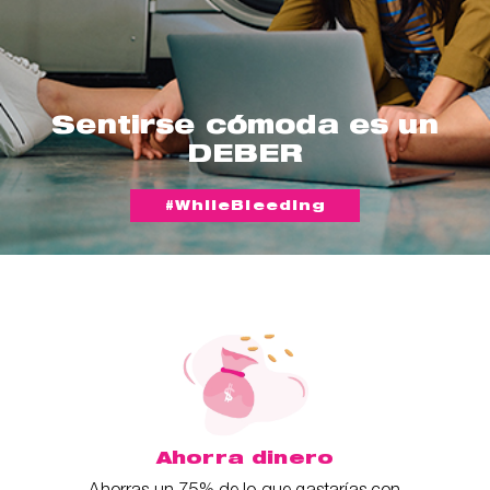
Sentirse cómoda es un
DEBER
#WhileBleeding
Ahorra dinero
Ahorras un 75% de lo que gastarías con