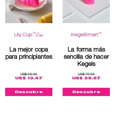
™
™
One
Lily Cup
KegelSmart
La mejor copa
La forma más
para principiantes
sencilla de hacer
Kegels
US$ 26.95
US$ 79.95
US$ 13.47
US$ 39.97
Descubre
Descubre