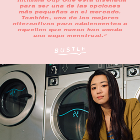
"Intimina Cup One está diseñada
para ser una de las opciones
más pequeñas en el mercado.
También, una de las mejores
alternativas para adolescentes o
aquellas que nunca han usado
una copa menstrual."