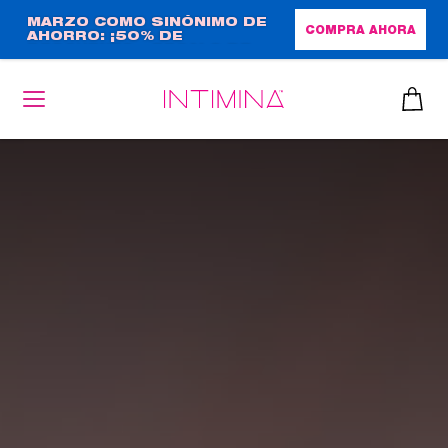
Pasar
MARZO COMO SINÓNIMO DE
COMPRA AHORA
AHORRO: ¡50% DE
al
DESCUENTO + REGALO DE
contenido
TAMAÑO NORMAL!
principal