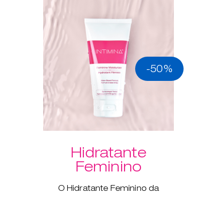
-50%
Hidratante
Feminino
O Hidratante Feminino da
Intimina é um lubrificante vaginal
à base de água, enriquecido
com aloé vera para