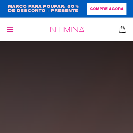
Passar
MARÇO PARA POUPAR: 50%
COMPRE AGORA
DE DESCONTO + PRESENTE
para
EM TAMANHO NORMAL!
o
conteúdo
principal