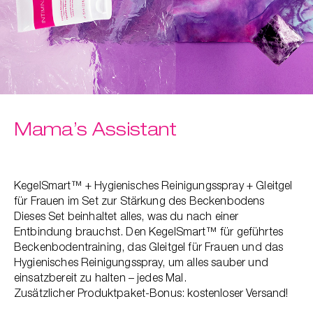
t
er
che
für dich
behör
ete
Mama’s Assistant
ge-
blüten
spray
KegelSmart™ + Hygienisches Reinigungsspray + Gleitgel
se
für Frauen im Set zur Stärkung des Beckenbodens
endes
Dieses Set beinhaltet alles, was du nach einer
Entbindung brauchst. Den KegelSmart™ für geführtes
Beckenbodentraining, das Gleitgel für Frauen und das
ndome
Hygienisches Reinigungsspray, um alles sauber und
einsatzbereit zu halten – jedes Mal.
Zusätzlicher Produktpaket-Bonus: kostenloser Versand!