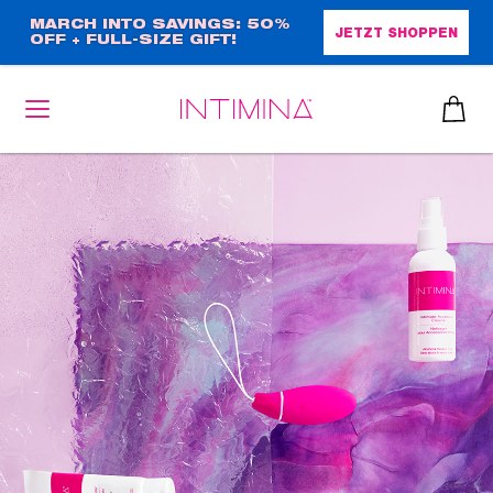
Direkt
MARCH INTO SAVINGS: 50%
JETZT SHOPPEN
OFF + FULL-SIZE GIFT!
zum
Inhalt
heiben
up™ 2
ssen
sen
äsche
che
iner