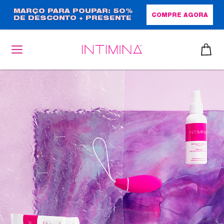
Passar
MARÇO PARA POUPAR: 50%
COMPRE AGORA
DE DESCONTO + PRESENTE
para
EM TAMANHO NORMAL!
o
conteúdo
principal