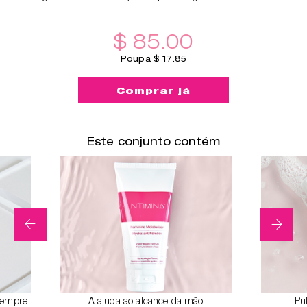
$ 85.00
Poupa $ 17.85
Comprar já
Este conjunto contém
 sempre
A ajuda ao alcance da mão
Pul