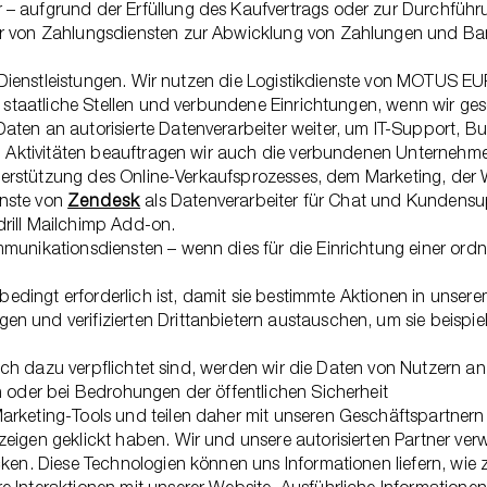
– aufgrund der Erfüllung des Kaufvertrags oder zur Durchführu
r von Zahlungsdiensten zur Abwicklung von Zahlungen und Bank
der Dienstleistungen. Wir nutzen die Logistikdienste von MOTUS
 staatliche Stellen und verbundene Einrichtungen, wenn wir gese
ten an autorisierte Datenverarbeiter weiter, um IT-Support, B
von Aktivitäten beauftragen wir auch die verbundenen Unterne
 Unterstützung des Online-Verkaufsprozesses, dem Marketing, de
enste von
Zendesk
als Datenverarbeiter für Chat und Kundensup
rill Mailchimp Add-on.
mmunikationsdiensten – wenn dies für die Einrichtung einer or
 unbedingt erforderlich ist, damit sie bestimmte Aktionen in un
 und verifizierten Drittanbietern austauschen, um sie beispiel
lich dazu verpflichtet sind, werden wir die Daten von Nutzern an 
n oder bei Bedrohungen der öffentlichen Sicherheit
arketing-Tools und teilen daher mit unseren Geschäftspartner
zeigen geklickt haben. Wir und unsere autorisierten Partner v
en. Diese Technologien können uns Informationen liefern, wie z. 