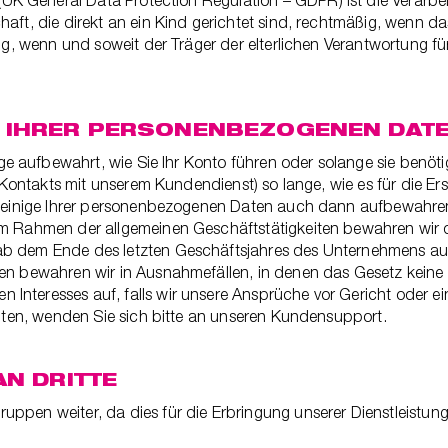
K General Data Protection Regulation – GDPR) ist die Verarb
ft, die direkt an ein Kind gerichtet sind, rechtmäßig, wenn das
ßig, wenn und soweit der Träger der elterlichen Verantwortung f
G IHRER PERSONENBEZOGENEN DAT
 aufbewahrt, wie Sie Ihr Konto führen oder solange sie benötig
s Kontakts mit unserem Kundendienst) so lange, wie es für die Ers
ir einige Ihrer personenbezogenen Daten auch dann aufbewahre
Im Rahmen der allgemeinen Geschäftstätigkeiten bewahren wir d
ab dem Ende des letzten Geschäftsjahres des Unternehmens auf
en bewahren wir in Ausnahmefällen, in denen das Gesetz keine 
Interesses auf, falls wir unsere Ansprüche vor Gericht oder e
chten, wenden Sie sich bitte an unseren Kundensupport.
AN DRITTE
pen weiter, da dies für die Erbringung unserer Dienstleistungen