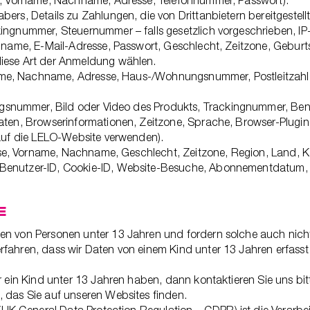
se, Vorname, Nachname, Adresse, Telefonnummer, Passwort).
bers, Details zu Zahlungen, die von Drittanbietern bereitgest
ingnummer, Steuernummer – falls gesetzlich vorgeschrieben, IP
chname, E-Mail-Adresse, Passwort, Geschlecht, Zeitzone, Gebur
diese Art der Anmeldung wählen.
e, Nachname, Adresse, Haus-/Wohnungsnummer, Postleitzahl, O
snummer, Bild oder Video des Produkts, Trackingnummer, Ben
daten, Browserinformationen, Zeitzone, Sprache, Browser-Plugi
 auf die LELO-Website verwenden).
e, Vorname, Nachname, Geschlecht, Zeitzone, Region, Land, Ka
 Benutzer-ID, Cookie-ID, Website-Besuche, Abonnementdatum, 
E
n von Personen unter 13 Jahren und fordern solche auch nicht 
fahren, dass wir Daten von einem Kind unter 13 Jahren erfasst
r ein Kind unter 13 Jahren haben, dann kontaktieren Sie uns bit
 das Sie auf unseren Websites finden.