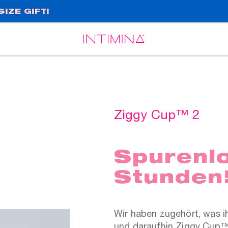
IZE GIFT!
Español
Français
Ziggy Cup™ 2
Spurenlo
Stunden
Wir haben zugehört, was i
und daraufhin Ziggy Cup™ 