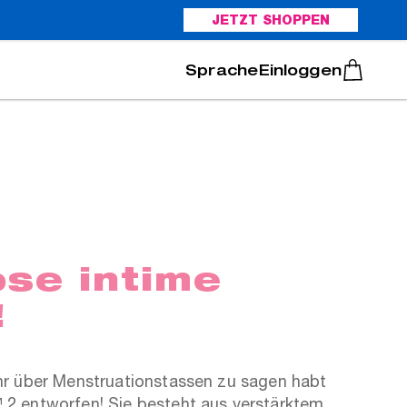
JETZT SHOPPEN
Italiano
Português
Einloggen
se intime
!
hr über Menstruationstassen zu sagen habt
2 entworfen! Sie besteht aus verstärktem,