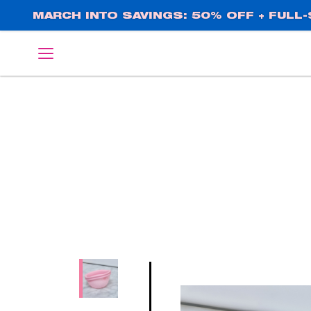
Direkt
MARCH INTO SAVINGS: 50% OFF + FULL-S
zum
Inhalt
English
Deutsch