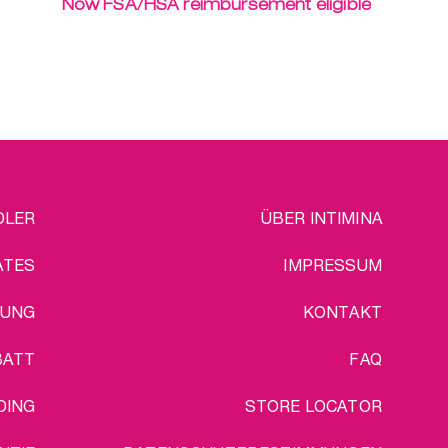
Now FSA/HSA reimbursement eligible
EGAL
DLER
ÜBER INTIMINA
ATES
IMPRESSUM
SUNG
KONTAKT
BATT
FAQ
DING
STORE LOCATOR