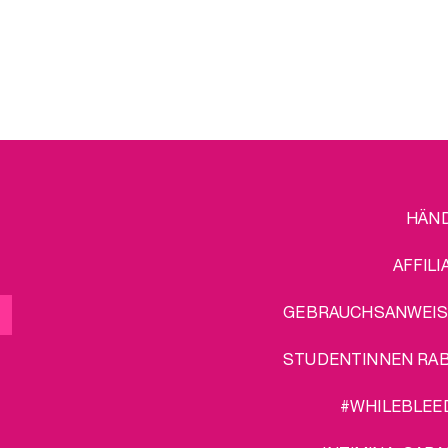
FOOTER
L
HÄN
MENU
AFFILI
GEBRAUCHSANWEI
STUDENTINNEN RA
#WHILEBLEE