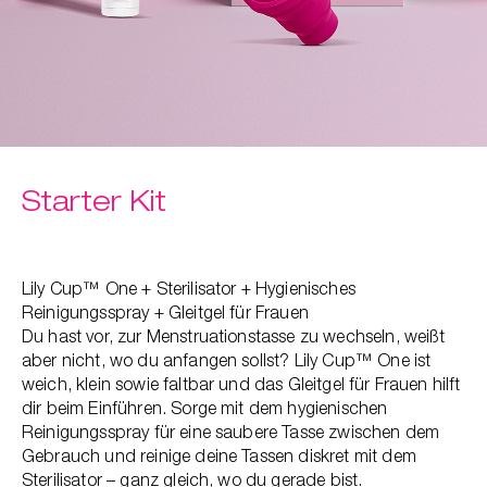
t
er
che
für dich
behör
ete
Starter Kit
ge-
blüten
spray
Lily Cup™ One + Sterilisator + Hygienisches
se
Reinigungsspray + Gleitgel für Frauen
endes
Du hast vor, zur Menstruationstasse zu wechseln, weißt
aber nicht, wo du anfangen sollst? Lily Cup™ One ist
weich, klein sowie faltbar und das Gleitgel für Frauen hilft
ndome
dir beim Einführen. Sorge mit dem hygienischen
Reinigungsspray für eine saubere Tasse zwischen dem
Gebrauch und reinige deine Tassen diskret mit dem
Sterilisator – ganz gleich, wo du gerade bist.