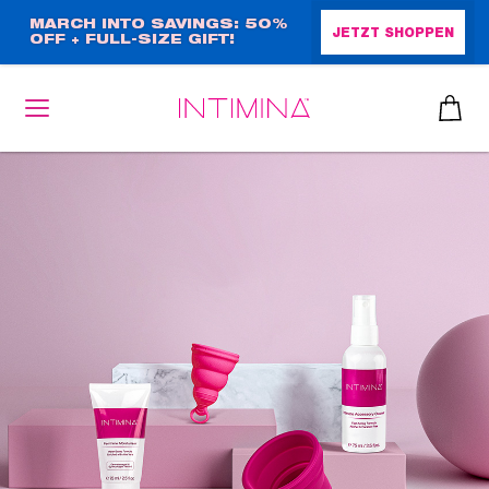
Direkt
MARCH INTO SAVINGS: 50%
JETZT SHOPPEN
OFF + FULL-SIZE GIFT!
zum
Inhalt
heiben
up™ 2
ssen
sen
äsche
che
iner