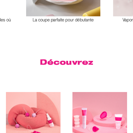
les où
La coupe parfaite pour débutante
Vapori
Découvrez