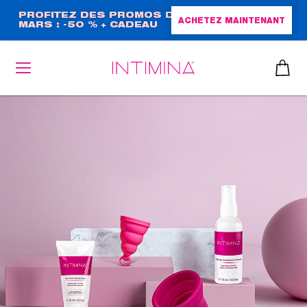
Aller
PROFITEZ DES PROMOS DE
ACHETEZ MAINTENANT
MARS : -50 % + CADEAU
au
GRAND FORMAT !
contenu
principal