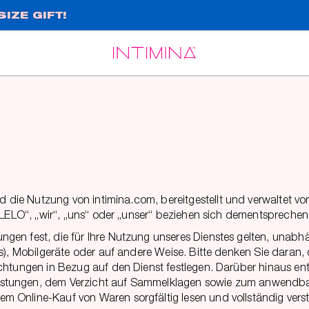
IZE GIFT!
Español
Français
ie Nutzung von intimina.com, bereitgestellt und verwaltet von
 „LELO“, „wir“, „uns“ oder „unser“ beziehen sich dementspreche
gen fest, die für Ihre Nutzung unseres Dienstes gelten, unabh
Cs), Mobilgeräte oder auf andere Weise. Bitte denken Sie dara
ichtungen in Bezug auf den Dienst festlegen. Darüber hinaus e
tungen, dem Verzicht auf Sammelklagen sowie zum anwendbaren 
 Online-Kauf von Waren sorgfältig lesen und vollständig vers