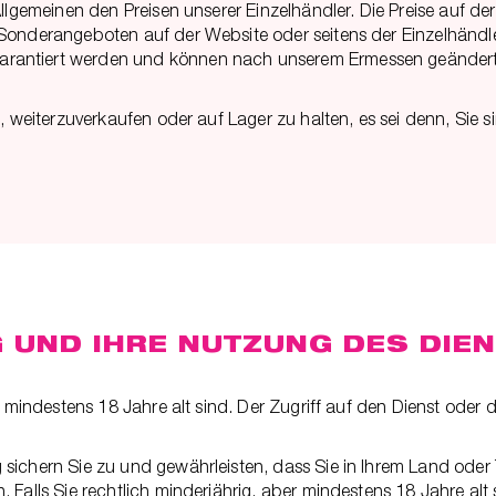
Allgemeinen den Preisen unserer Einzelhändler. Die Preise auf 
derangeboten auf der Website oder seitens der Einzelhändler, (ii
antiert werden und können nach unserem Ermessen geändert we
n, weiterzuverkaufen oder auf Lager zu halten, es sei denn, Sie 
UND IHRE NUTZUNG DES DIE
ie mindestens 18 Jahre alt sind. Der Zugriff auf den Dienst ode
chern Sie zu und gewährleisten, dass Sie in Ihrem Land oder Ter
Falls Sie rechtlich minderjährig, aber mindestens 18 Jahre alt s