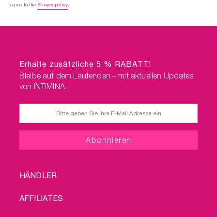
I agree to the
Privacy policy
.
ger
Erhalte zusätzliche 5 % RABATT!
Bleibe auf dem Laufenden – mit aktuellen Updates
von INTIMINA.
FOOTER
HÄNDLER
MENU
AFFILIATES