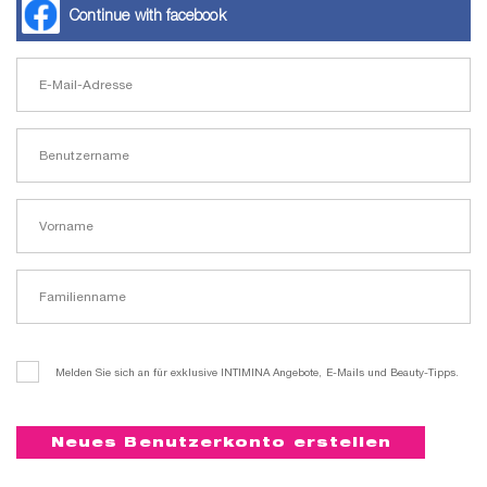
t
er
Continue with facebook
che
für dich
behör
ete
ge-
blüten
spray
se
endes
Melden Sie sich an für exklusive INTIMINA Angebote, E-Mails und Beauty-Tipps.
ndome