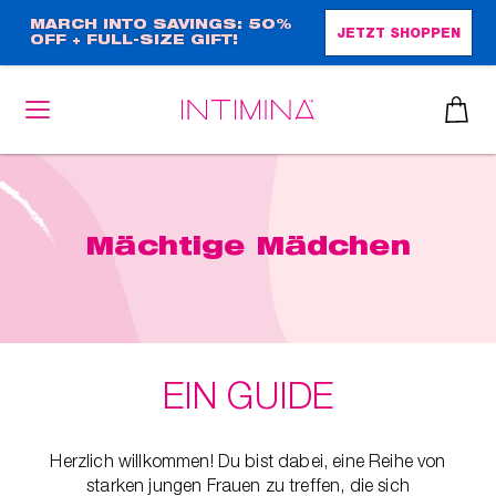
Direkt
MARCH INTO SAVINGS: 50%
JETZT SHOPPEN
OFF + FULL-SIZE GIFT!
zum
Inhalt
heiben
Mächtige Mädchen
up™ 2
ssen
sen
äsche
EIN GUIDE
che
iner
Herzlich willkommen! Du bist dabei, eine Reihe von
starken jungen Frauen zu treffen, die sich