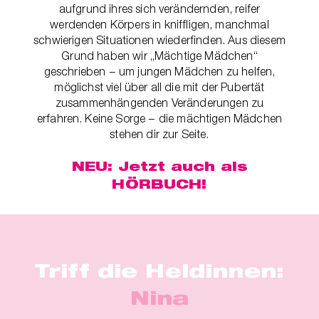
t
er
aufgrund ihres sich verändernden, reifer
werdenden Körpers in kniffligen, manchmal
che
schwierigen Situationen wiederfinden. Aus diesem
für dich
Grund haben wir „Mächtige Mädchen“
behör
geschrieben − um jungen Mädchen zu helfen,
möglichst viel über all die mit der Pubertät
zusammenhängenden Veränderungen zu
ete
erfahren. Keine Sorge − die mächtigen Mädchen
stehen dir zur Seite.
ge-
blüten
NEU: Jetzt auch als
HÖRBUCH!
spray
se
endes
Triff die Heldinnen:
ndome
Nina