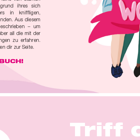
grund ihres sich
s in kniffligen,
inden. Aus diesem
eschrieben − um
er all die mit der
gen zu erfahren.
 dir zur Seite.
RBUCH!
Triff 
Triff 
Triff 
Triff 
Triff 