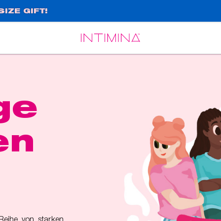
IZE GIFT!
Español
Français
ge
en
 Reihe von starken