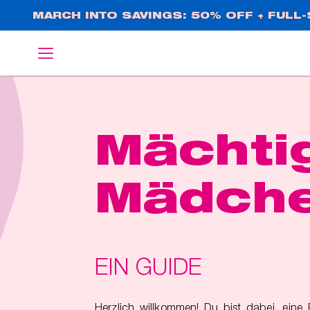
Direkt
MARCH INTO SAVINGS: 50% OFF + FULL-S
zum
Inhalt
English
Deutsch
Mächti
Mädch
EIN GUIDE
Herzlich willkommen! Du bist dabei, eine