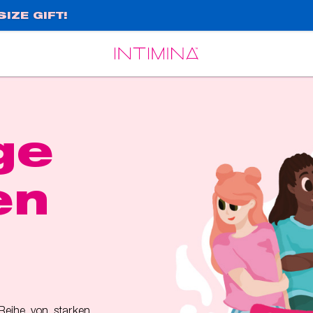
IZE GIFT!
Español
Français
ge
en
 Reihe von starken