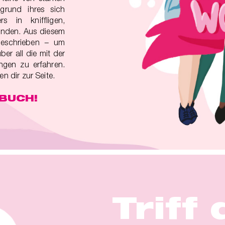
grund ihres sich
s in kniffligen,
inden. Aus diesem
eschrieben − um
er all die mit der
gen zu erfahren.
 dir zur Seite.
RBUCH!
Triff 
Triff 
Triff 
Triff 
Triff 