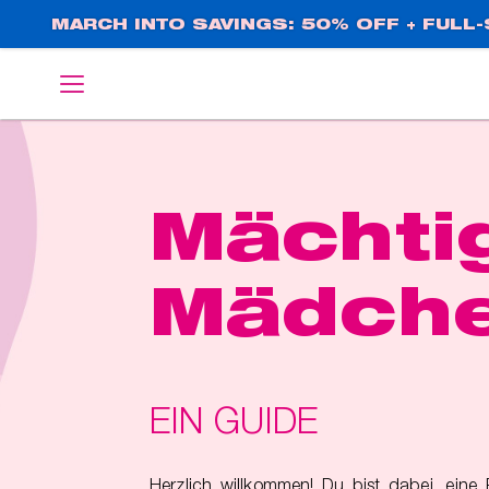
Direkt
MARCH INTO SAVINGS: 50% OFF + FULL-S
zum
Inhalt
English
Deutsch
Mächti
Mädch
EIN GUIDE
Herzlich willkommen! Du bist dabei, eine