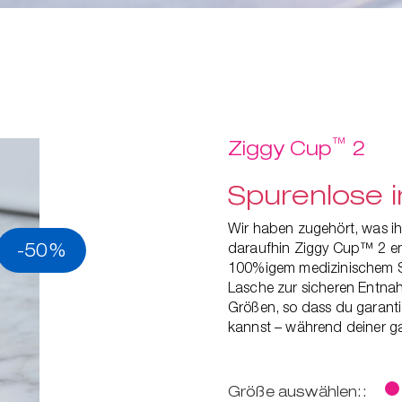
™
Ziggy Cup
2
Spurenlose i
Wir haben zugehört, was i
-50%
daraufhin Ziggy Cup™ 2 ent
100%igem medizinischem Sil
Lasche zur sicheren Entna
Größen, so dass du garanti
kannst – während deiner g
Größe auswählen::