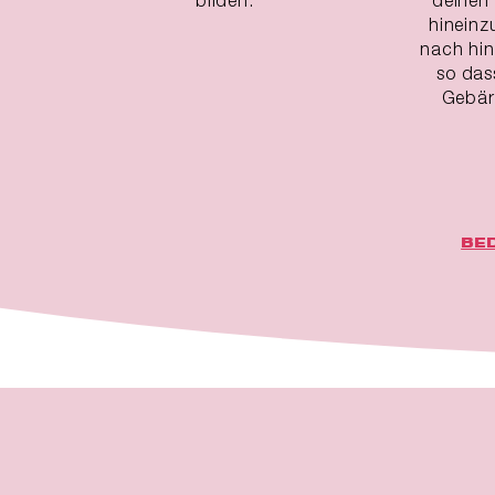
hineinz
nach hin
so das
Gebärm
BE