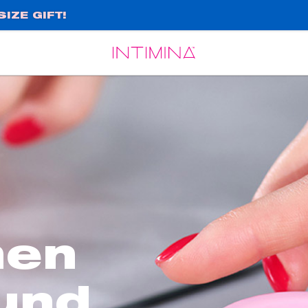
IZE GIFT!
Español
Français
nen
und