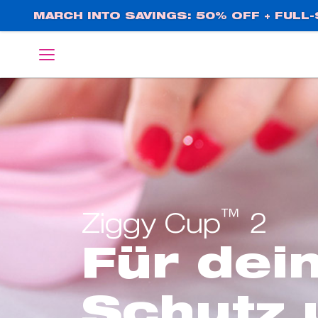
Direkt
MARCH INTO SAVINGS: 50% OFF + FULL-S
zum
Inhalt
English
Deutsch
™
Ziggy Cup
2
Für dei
Schutz 