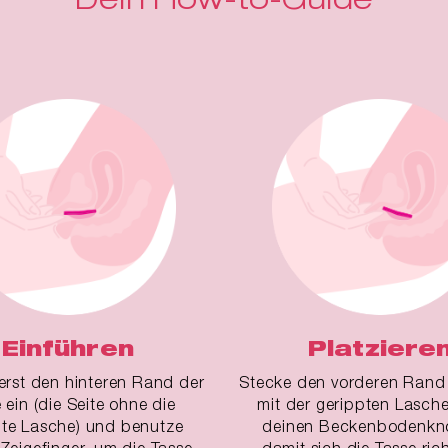
Einführen
Platziere
erst den hinteren Rand der
Stecke den vorderen Rand 
 ein (die Seite ohne die
mit der gerippten Lasche
pte Lasche) und benutze
deinen Beckenbodenkn
Zeigefinger, um die Tasse
damit sich die Tasse ric