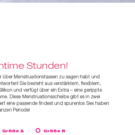
ntime Stunden!
hr über Menstruationstassen zu sagen habt und
worfen! Sie besteht aus verstärktem, flexiblem,
ikon und verfügt über ein Extra – eine gerippte
hme. Diese Menstruationsscheibe
gibt es in zwei
ert eine passende findest und spurenlos Sex haben
anzen Periode!
Größe A
Größe B