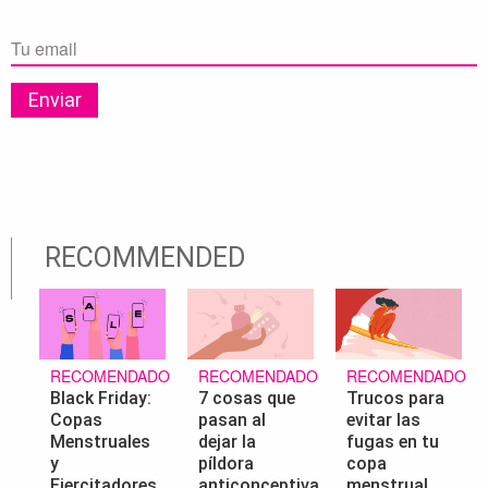
RECOMMENDED
RECOMENDADO
RECOMENDADO
RECOMENDADO
Black Friday:
7 cosas que
Trucos para
Copas
pasan al
evitar las
Menstruales
dejar la
fugas en tu
y
píldora
copa
Ejercitadores
anticonceptiva
menstrual