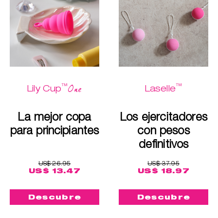
™
™
One
Lily Cup
Laselle
La mejor copa
Los ejercitadores
para principiantes
con pesos
definitivos
US$ 26.95
US$ 37.95
US$ 13.47
US$ 18.97
Descubre
Descubre