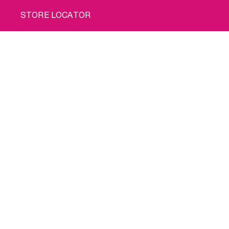
STORE LOCATOR
POLÍTICA DE PRIVACIDAD
Cómprame
POLÍTICA DE COOKIES
CONDICIONES DE USO
ENVÍO
© 2026 INTIMINA Todos los derechos reservados
Social