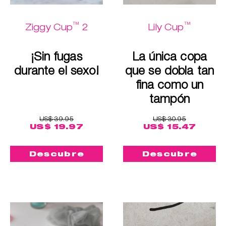
™
™
Ziggy Cup
2
Lily Cup
¡Sin fugas
La única copa
durante el sexo!
que se dobla tan
fina como un
tampón
US$ 39.95
US$ 30.95
US$ 19.97
US$ 15.47
Descubre
Descubre