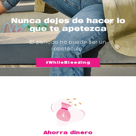
Nunca dejes de hacer lo
que te apetezca
El periodo no puede ser un
obstáculo
#WhileBleeding
Ahorra dinero